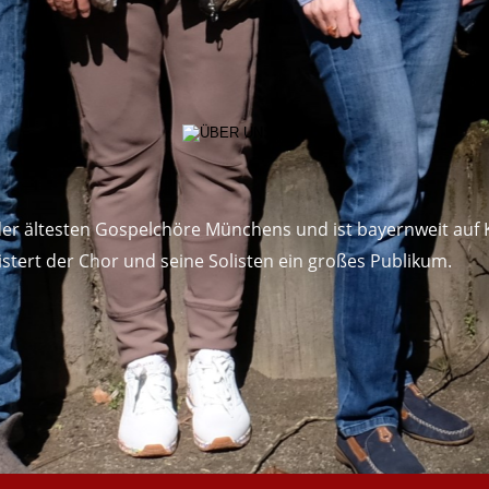
der ältesten Gospelchöre Münchens und ist bayernweit auf
istert der Chor und seine Solisten ein großes Publikum.