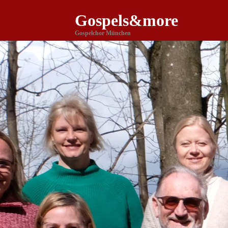
Gospels&more
Gospelchor München