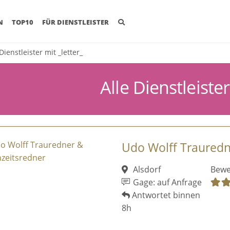
(CURRENT)
N
TOP10
FÜR DIENSTLEISTER
Dienstleister mit _letter_
Alle Dienstleiste
Udo Wolff Trauredn
Alsdorf
Bewe
Gage: auf Anfrage
Antwortet binnen
8h