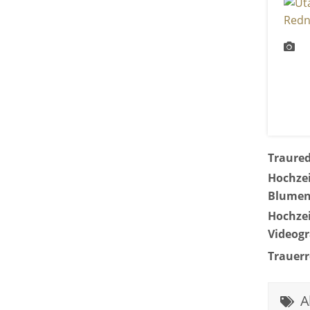
Traure
Hochze
Blumen
Hochzei
Videog
Trauer
Al