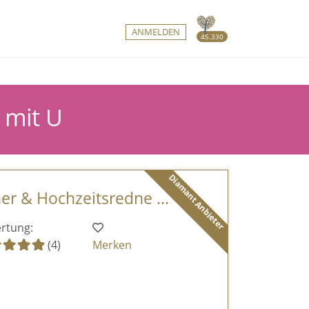
ANMELDEN
45.330
r mit U
Diamant Anbieter
er & Hochzeitsredne ...
rtung:
(4)
Merken