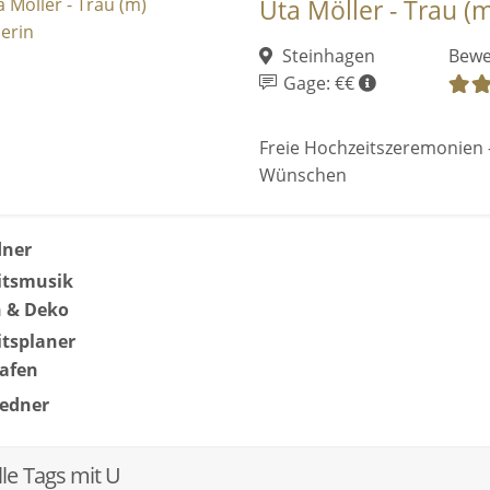
Uta Möller - Trau (
Steinhagen
Bewe
Gage: €€
Freie Hochzeitszeremonien -
Wünschen
dner
itsmusik
 & Deko
tsplaner
rafen
redner
le Tags mit U