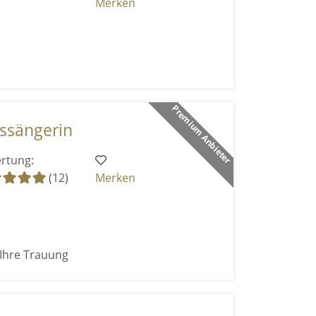
Merken
Premium Anbieter
ssängerin
rtung:
(12)
Merken
 Ihre Trauung