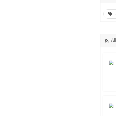
U
All