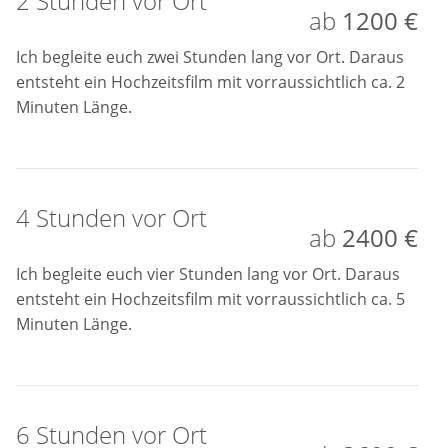
2 Stunden vor Ort
ab
1200 €
Films erfordert viel Zeit, Kreativität und Hingabe, um
eure Geschichte so festzuhalten, wie sie wirklich ist.
Ich begleite euch zwei Stunden lang vor Ort. Daraus
entsteht ein Hochzeitsfilm mit vorraussichtlich ca. 2
Die Investition in einen Hochzeitsfilm ist mehr als nur
Minuten Länge.
eine Ausgabe - es ist ein Geschenk an euch selbst,
das euch ein Leben lang Freude bereiten wird. Ich
sorge dafür, dass jeder wichtige Moment in einem
Film bewahrt wird, der eure Liebe und euer Glück
4 Stunden vor Ort
widerspiegelt.
ab
2400 €
Ich begleite euch vier Stunden lang vor Ort. Daraus
entsteht ein Hochzeitsfilm mit vorraussichtlich ca. 5
Minuten Länge.
6 Stunden vor Ort