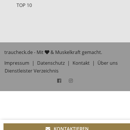
TOP 10
traucheck.de - Mit
& Muskelkraft gemacht.
Impressum
|
Datenschutz
|
Kontakt
|
Über uns
Dienstleister Verzeichnis
KONTAKTIEREN
Diese Website verwendet Cookies um Dir ein besseres
OK