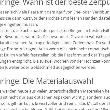
ringe: Wann ist der beste Zeit
assen sich viele Paare mit dem Kauf von Ehe- oder Verlobung
dass sie dann kurz vor der Hochzeit mit leeren Händen das
ge eingehen müssen.
test mit der Suche nach den perfekten Ringen im besten Fal
n. Besonders wenn Du Dir besondere Gravuren wünschst, so
damit er seinen Auftrag erledigen kann. Zudem hast Du so di
Tage Probe zu tragen. Auch wenn dies nicht sehr romantisch 
st Du im Vorfeld feststellen, ob die Passform und der Trag
lungen entspricht. Bis zu zwei Wochen vor der Hochzeit k
en Juwelier oder Goldschmied ausgeglichen werden.
ringe: Die Materialauswahl
e werden heute aus vielen unterschiedlichen Materialien he
s ist nicht nur aus optischen Aspekten wichtig, sondern auc
sein, gilt für Euch: Je wertvoller und reiner das Metall der 
lergieausbruchs. Neben Gold, bei dem nur sehr selten Aller