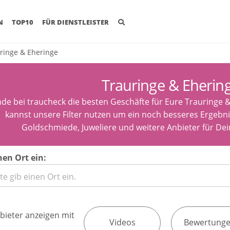
(CURRENT)
N
TOP10
FÜR DIENSTLEISTER
ringe & Eheringe
Trauringe & Eherin
nde bei traucheck die besten Geschäfte für Eure Trauringe 
kannst unsere Filter nutzen um ein noch besseres Ergebnis
Goldschmiede, Juweliere und weitere Anbieter für Dei
nen Ort ein:
bieter anzeigen mit
Videos
Bewertung