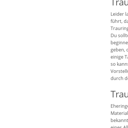
Trau
Leider l
führt, 
Traurin
Du soll
beginne
geben, 
einige 
so kann
Vorstel
durch d
Trau
Ehering
Material
bekannt 
eines Al