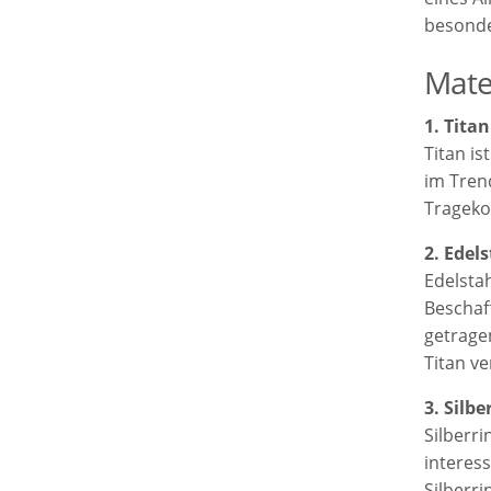
besonde
Mate
1. Tita
Titan is
im Tren
Trageko
2. Edel
Edelsta
Beschaf
getragen
Titan ve
3. Silbe
Silberr
interes
Silberri