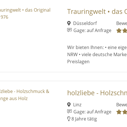
Trauringwelt • das O
Düsseldorf
Bewe
Gage: auf Anfrage
Wir bieten Ihnen: • eine eig
NRW • viele deutsche Markenh
Preislagen
holzliebe - Holzsch
Linz
Bewe
Gage: auf Anfrage
8 Jahre tätig