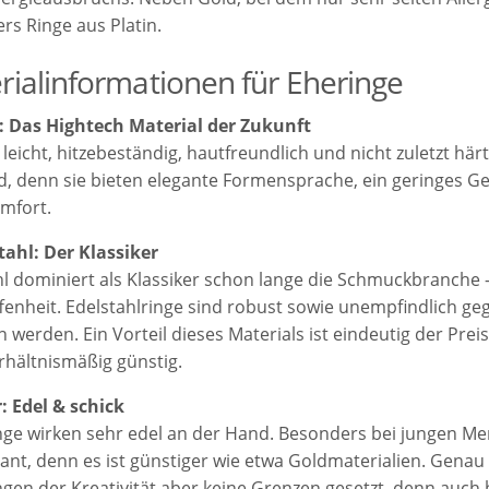
rs Ringe aus Platin.
rialinformationen für Eheringe
n: Das Hightech Material der Zukunft
t leicht, hitzebeständig, hautfreundlich und nicht zuletzt härt
d, denn sie bieten elegante Formensprache, ein geringes 
mfort.
stahl: Der Klassiker
hl dominiert als Klassiker schon lange die Schmuckbranche -
fenheit. Edelstahlringe sind robust sowie unempfindlich g
 werden. Ein Vorteil dieses Materials ist eindeutig der Preis
rhältnismäßig günstig.
r: Edel & schick
inge wirken sehr edel an der Hand. Besonders bei jungen Me
sant, denn es ist günstiger wie etwa Goldmaterialien. Genau
ngen der Kreativität aber keine Grenzen gesetzt, denn auch 