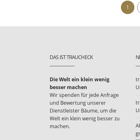
1
DAS IST TRAUCHECK
N
Die Welt ein klein wenig
t
besser machen
U
Wir spenden für jede Anfrage
t
und Bewertung unserer
U
Dienstleister Bäume, um die
Welt ein klein wenig besser zu
A
machen.
g