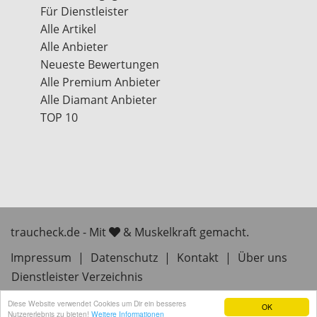
Für Dienstleister
Alle Artikel
Alle Anbieter
Neueste Bewertungen
Alle Premium Anbieter
Alle Diamant Anbieter
TOP 10
traucheck.de - Mit
& Muskelkraft gemacht.
Impressum
|
Datenschutz
|
Kontakt
|
Über uns
Dienstleister Verzeichnis
Diese Website verwendet Cookies um Dir ein besseres
OK
Nutzererlebnis zu bieten!
Weitere Informationen