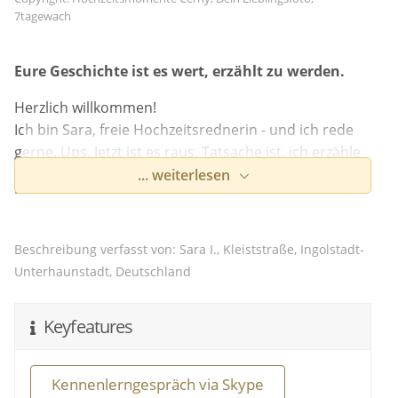
7tagewach
Eure Geschichte ist es wert, erzählt zu werden.
Herzlich willkommen!
Ich bin Sara, freie Hochzeitsrednerin - und ich rede
gerne. Ups. Jetzt ist es raus. Tatsache ist, ich erzähle
gerne Geschichten, besonders, wenn sie wahr sind.
... weiterlesen
Und ich liebe eure Geschichten: Vom Kennenlernen
bis hin zur Verlobung, von euren schönsten
Momenten, und den Sekunden dazwischen. Eine
Beschreibung verfasst von: Sara I., Kleiststraße, Ingolstadt-
Hochzeit soll EUCH widerspiegeln - in sich ruhend
Unterhaunstadt, Deutschland
oder extrovertiert, lustig oder leise, gefühlvoll oder
mit ganz viel Witz. Kein Paar ist gleich, und das ist
Keyfeatures
auch gut so!
Ich bin buchbar in Bayern, in Deutschland, und für
Kennenlerngespräch via Skype
Destination Weddings WELTWEIT.