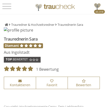
45.318
Trauredner & Hochzeitsredner
Traurednerin Sara
Traurednerin Sara
Diamant
Aus Ingolstadt
TOP
BEWERTET
1 Bewertung
Kontaktieren
Favorit
Bewerten
Copyright: Hochzeitsmomente Cerny, Dein Lieblingsfoto,