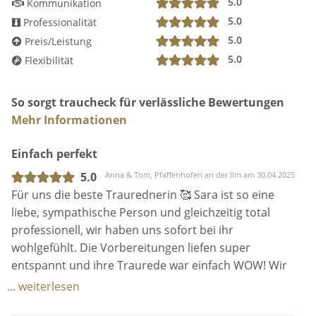
5.0
Kommunikation
♥
Schritt 3: Das Traugespräch.
5.0
Professionalität
Ich schicke euch vorab kleine Fragebögen, ihr füllt sie
5.0
Preis/Leistung
zuhause aus, und dann treffen wir uns zum
5.0
Flexibilität
persönlichen Traugespräch. Hier gehen wir in die
Tiefe, und ich erfahre mehr über eure Geschichte &
So sorgt traucheck für verlässliche Bewertungen
Wünsche für die Hochzeit. Ich berate euch gerne zu
Mehr Informationen
Ritualen und Musik. Wichtig: Ihr habt die volle
Kontrolle, wie privat die Rede werden soll - hier wird
Einfach perfekt
nichts dem Zufall überlassen. Nach dem
Traugespräch schreibe ich eure Rede. Ich freu' mich
5.0
Anna & Tom, Pfaffenhofen an der Ilm am 30.04.2025
jetzt schon.
Für uns die beste Traurednerin 🥰 Sara ist so eine
liebe, sympathische Person und gleichzeitig total
♥
Schritt 4: Die Hochzeit.
professionell, wir haben uns sofort bei ihr
Es ist soweit, der große Tag ist da! Nach langer
wohlgefühlt. Die Vorbereitungen liefen super
Planung bin ich frühzeitig vor Ort, um aufzubauen
entspannt und ihre Traurede war einfach WOW! Wir
und einen Soundcheck zu machen. Eine
haben gelacht, geweint, auch die Gäste haben alle
... weiterlesen
professionelle Anlage und Mikrofon habe ich selbst
von ihr
dabei. Ich mache eine kleine Anmoderation für die