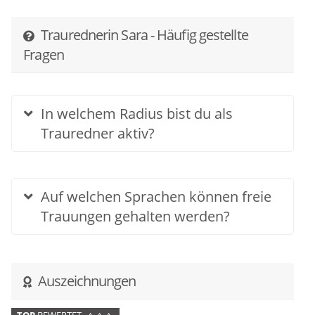
♥
Jetzt anfragen...
Schickt mir eine Nachricht (gerne mit Wünschen &
Traurednerin Sara - Häufig gestellte
Details zu euch und eurer Hochzeit), damit ich ein
Fragen
unverbindliches Angebot erstellen kann.
Ich freu mich auf euch!
- Sara
In welchem Radius bist du als
Trauredner aktiv?
Auf welchen Sprachen können freie
Trauungen gehalten werden?
Auszeichnungen