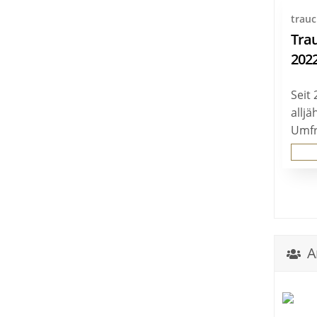
trau
Tra
202
Seit 
allj
Umfr
An