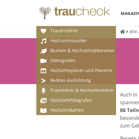
MAGAZI
Trauerredner
Alle
Hochzeitsmusiker
Blumen & Hochzeitsdekoration
Videografen
Hochzeitsplaner und Planerin
Redner-Ausbildung
Trauredner & Hochzeitsredner
Auch in
Hochzeitsfotografen
spannen
86 Tei
Hochzeitskarten
besonde
zum Gel
Bereits 