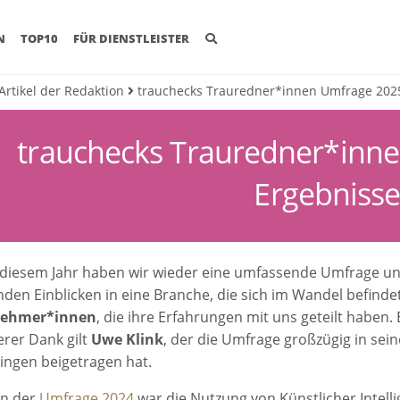
(CURRENT)
N
TOP10
FÜR DIENSTLEISTER
 Artikel der Redaktion
trauchecks Trauredner*innen Umfrage 2025
trauchecks Trauredner*inn
Ergebniss
 diesem Jahr haben wir wieder eine umfassende Umfrage un
den Einblicken in eine Branche, die sich im Wandel befindet
lnehmer*innen
, die ihre Erfahrungen mit uns geteilt haben
rer Dank gilt
Uwe Klink
, der die Umfrage großzügig in sei
ingen beigetragen hat.
in der
Umfrage 2024
war die Nutzung von Künstlicher Intellig