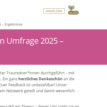
ANMELDEN
45.318
 – Ergebnisse
en Umfrage 2025 –
e
ter Trauredner*innen durchgeführt – mit
. Ein ganz
herzliches Dankeschön
an die
. Euer Feedback ist unbezahlbar! Unser
nem Netzwerk geteilt und damit wesentlich
enz (KI) ein Thema – dieses Jahr steht sie im