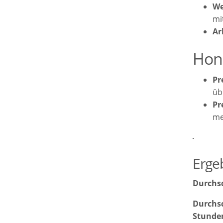
We
mi
Ar
Hon
Pr
üb
Pr
me
Erge
Durchsc
Durchsc
Stunde