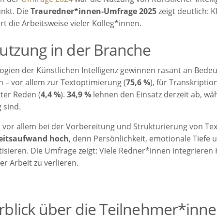
unkt. Die
Trauredner*innen-Umfrage 2025
zeigt deutlich: 
t die Arbeitsweise vieler Kolleg*innen.
utzung in der Branche
ogien der Künstlichen Intelligenz gewinnen rasant an Bede
n – vor allem zur Textoptimierung (
75,6 %
), für Transkriptio
ter Reden (
4,4 %
).
34,9 %
lehnen den Einsatz derzeit ab, w
 sind.
et vor allem bei der Vorbereitung und Strukturierung von Te
eitsaufwand hoch
, denn Persönlichkeit, emotionale Tiefe u
isieren. Die Umfrage zeigt: Viele Redner*innen integrieren 
er Arbeit zu verlieren.
blick über die Teilnehmer*inn