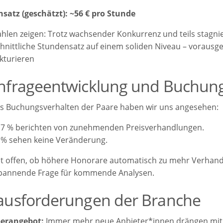
satz (geschätzt):
~56 € pro Stunde
ahlen zeigen: Trotz wachsender Konkurrenz und teils stagni
hnittliche Stundensatz auf einem soliden Niveau – vorausg
ukturieren
hfrageentwicklung und Buchung
s Buchungsverhalten der Paare haben wir uns angesehen:
,7 % berichten von zunehmenden Preisverhandlungen.
 % sehen keine Veränderung.
st offen, ob höhere Honorare automatisch zu mehr Verhan
spannende Frage für kommende Analysen.
ausforderungen der Branche
erangebot:
Immer mehr neue Anbieter*innen drängen mit