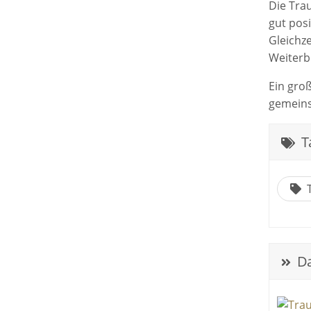
Die Tra
gut posi
Gleichz
Weiterb
Ein gro
gemeins
T
T
Da