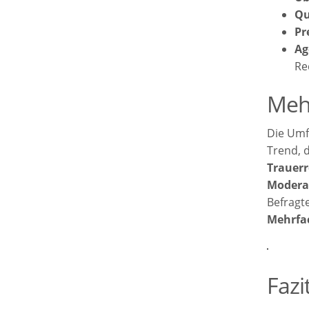
Qu
Pr
Ag
Re
Meh
Die Umfr
Trend, 
Trauer
Modera
Befragt
Mehrfac
Fazi