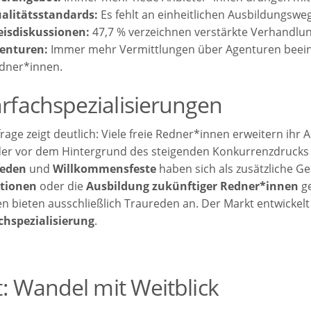
alitätsstandards:
Es fehlt an einheitlichen Ausbildungsweg
eisdiskussionen:
47,7 % verzeichnen verstärkte Verhandlu
enturen:
Immer mehr Vermittlungen über Agenturen beeinfl
dner*innen.
rfachspezialisierungen
age zeigt deutlich: Viele freie Redner*innen erweitern ihr A
der vor dem Hintergrund des steigenden Konkurrenzdrucks 
reden
und
Willkommensfeste
haben sich als zusätzliche Ges
tionen
oder die
Ausbildung zukünftiger Redner*innen
ge
en bieten ausschließlich Traureden an. Der Markt entwickel
hspezialisierung
.
t: Wandel mit Weitblick