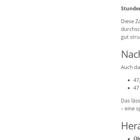
Stunden
Diese Z
durchsc
gut str
Nac
Auch da
47
47
Das läs
– eine 
Her
Üb