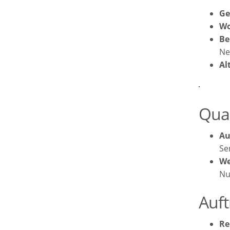
Ge
Wo
Be
Ne
Al
Qual
Au
Se
We
Nu
Auf
Re