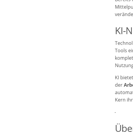
Mittelp
veränder
KI-N
Technol
Tools ei
komplet
Nutzung
KI biet
der
Arb
automat
Kern ihr
Über