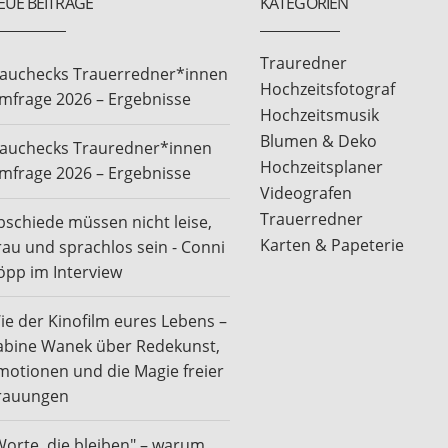
EUE BEITRÄGE
KATEGORIEN
Trauredner
rauchecks Trauerredner*innen
Hochzeitsfotograf
mfrage 2026 – Ergebnisse
Hochzeitsmusik
Blumen & Deko
rauchecks Trauredner*innen
Hochzeitsplaner
mfrage 2026 – Ergebnisse
Videografen
Trauerredner
bschiede müssen nicht leise,
Karten & Papeterie
rau und sprachlos sein - Conni
öpp im Interview
ie der Kinofilm eures Lebens –
abine Wanek über Redekunst,
motionen und die Magie freier
rauungen
Worte, die bleiben" – warum