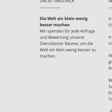
DAS IST TRAUCHECK
N
Die Welt ein klein wenig
t
besser machen
U
Wir spenden für jede Anfrage
t
und Bewertung unserer
U
Dienstleister Bäume, um die
Welt ein klein wenig besser zu
A
machen.
g
K
W
S
E
T
„