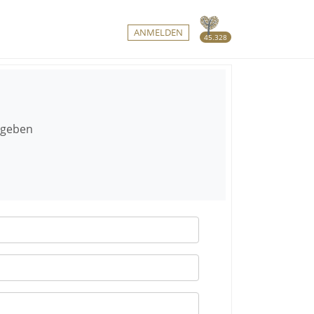
ANMELDEN
45.328
gegeben