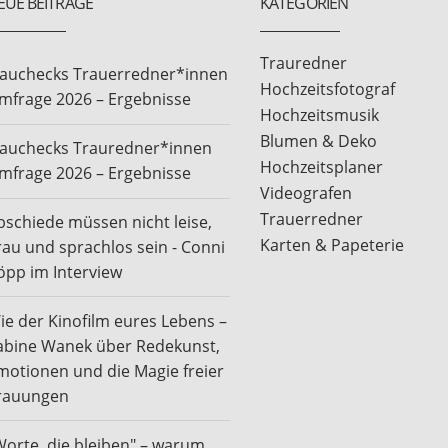
EUE BEITRÄGE
KATEGORIEN
Trauredner
rauchecks Trauerredner*innen
Hochzeitsfotograf
mfrage 2026 – Ergebnisse
Hochzeitsmusik
Blumen & Deko
rauchecks Trauredner*innen
Hochzeitsplaner
mfrage 2026 – Ergebnisse
Videografen
Trauerredner
bschiede müssen nicht leise,
Karten & Papeterie
rau und sprachlos sein - Conni
öpp im Interview
ie der Kinofilm eures Lebens –
abine Wanek über Redekunst,
motionen und die Magie freier
rauungen
Worte, die bleiben" – warum