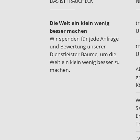
DAS IST TRAUCHECK
N
Die Welt ein klein wenig
t
besser machen
U
Wir spenden für jede Anfrage
t
und Bewertung unserer
U
Dienstleister Bäume, um die
Welt ein klein wenig besser zu
A
machen.
g
K
W
S
E
T
„