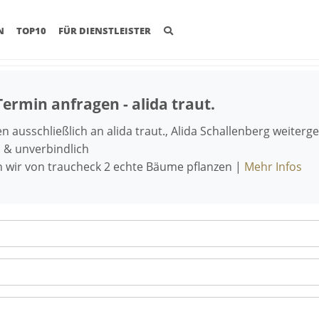
(CURRENT)
N
TOP10
FÜR DIENSTLEISTER
ermin anfragen - alida traut.
 ausschließlich an alida traut., Alida Schallenberg weiter
 & unverbindlich
n wir von traucheck 2 echte Bäume pflanzen |
Mehr Infos