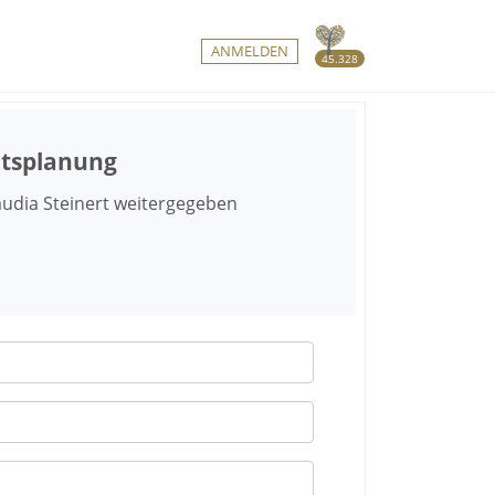
ANMELDEN
45.328
itsplanung
udia Steinert weitergegeben