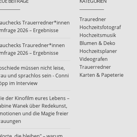
EUE BEITRÄGE
KATEGORIEN
Trauredner
rauchecks Trauerredner*innen
Hochzeitsfotograf
mfrage 2026 – Ergebnisse
Hochzeitsmusik
Blumen & Deko
rauchecks Trauredner*innen
Hochzeitsplaner
mfrage 2026 – Ergebnisse
Videografen
Trauerredner
bschiede müssen nicht leise,
Karten & Papeterie
rau und sprachlos sein - Conni
öpp im Interview
ie der Kinofilm eures Lebens –
abine Wanek über Redekunst,
motionen und die Magie freier
rauungen
Worte, die bleiben" – warum