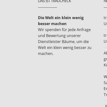
DAS IST TRAUCHECK
N
Die Welt ein klein wenig
t
besser machen
U
Wir spenden für jede Anfrage
t
und Bewertung unserer
U
Dienstleister Bäume, um die
Welt ein klein wenig besser zu
A
machen.
g
K
W
S
E
T
„