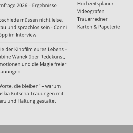
Hochzeitsplaner
mfrage 2026 – Ergebnisse
Videografen
Trauerredner
bschiede müssen nicht leise,
Karten & Papeterie
rau und sprachlos sein - Conni
öpp im Interview
ie der Kinofilm eures Lebens –
abine Wanek über Redekunst,
motionen und die Magie freier
rauungen
Worte, die bleiben" – warum
askia Kutscha Trauungen mit
erz und Haltung gestaltet