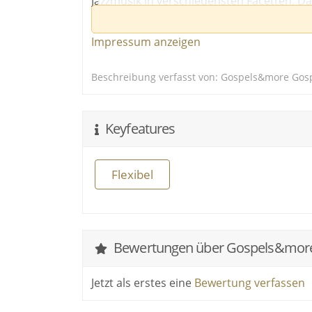
Jazzmusik in verschiedensten Facetten. Da
choreigenen Solisten. Unter der musikal
Armann werden die musikalischen Arrang
Impressum anzeigen
Beschreibung verfasst von: Gospels&more Gos
Keyfeatures
Flexibel
Bewertungen über Gospels&mor
Jetzt als erstes eine
Bewertung verfassen