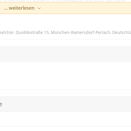
s Ensemble ist äußerst stimmgewaltig und stolz auf seine
ischen Leitung des bekannten Münchner Pianisten Michael
... weiterlesen
ements dieser Gruppe zu einem echten Hörerlebnis.
pelchor, Quiddestraße 15, München-Ramersdorf-Perlach, Deutschl
e