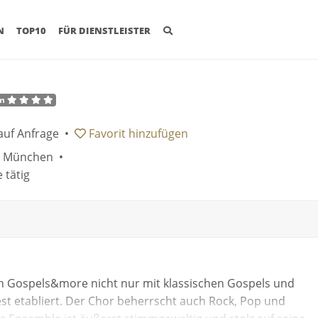
(CURRENT)
N
TOP10
FÜR DIENSTLEISTER
um
auf Anfrage
•
Favorit
hinzufügen
- München •
 tätig
ch Gospels&more nicht nur mit klassischen Gospels und
st etabliert. Der Chor beherrscht auch Rock, Pop und