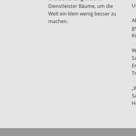
U
Dienstleister Bäume, um die
Welt ein klein wenig besser zu
A
machen.
g
K
W
S
E
T
„
S
H