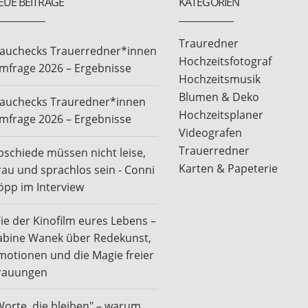
EUE BEITRÄGE
KATEGORIEN
Trauredner
rauchecks Trauerredner*innen
Hochzeitsfotograf
mfrage 2026 – Ergebnisse
Hochzeitsmusik
Blumen & Deko
rauchecks Trauredner*innen
Hochzeitsplaner
mfrage 2026 – Ergebnisse
Videografen
Trauerredner
bschiede müssen nicht leise,
Karten & Papeterie
rau und sprachlos sein - Conni
öpp im Interview
ie der Kinofilm eures Lebens –
abine Wanek über Redekunst,
motionen und die Magie freier
rauungen
Worte, die bleiben" – warum