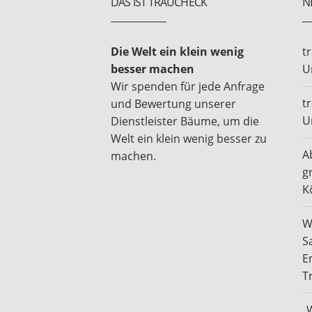
DAS IST TRAUCHECK
N
Die Welt ein klein wenig
t
besser machen
U
Wir spenden für jede Anfrage
t
und Bewertung unserer
U
Dienstleister Bäume, um die
Welt ein klein wenig besser zu
A
machen.
g
K
W
S
E
T
„