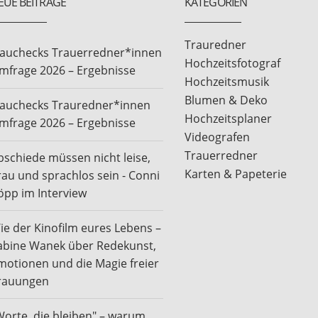
EUE BEITRÄGE
KATEGORIEN
Trauredner
rauchecks Trauerredner*innen
Hochzeitsfotograf
mfrage 2026 – Ergebnisse
Hochzeitsmusik
Blumen & Deko
rauchecks Trauredner*innen
Hochzeitsplaner
mfrage 2026 – Ergebnisse
Videografen
Trauerredner
bschiede müssen nicht leise,
Karten & Papeterie
rau und sprachlos sein - Conni
öpp im Interview
ie der Kinofilm eures Lebens –
abine Wanek über Redekunst,
motionen und die Magie freier
rauungen
Worte, die bleiben" – warum