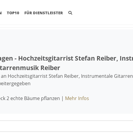
(CURRENT)
N
TOP10
FÜR DIENSTLEISTER
gen - Hochzeitsgitarrist Stefan Reiber, In
Gitarrenmusik Reiber
n Hochzeitsgitarrist Stefan Reiber, Instrumentale Gitarren
 weitergegeben
h
eck 2 echte Bäume pflanzen |
Mehr Infos