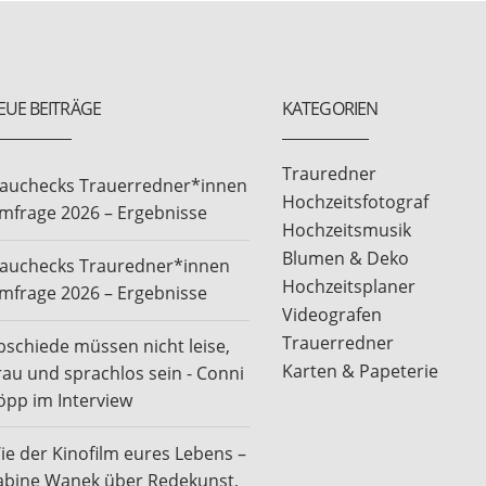
EUE BEITRÄGE
KATEGORIEN
Trauredner
rauchecks Trauerredner*innen
Hochzeitsfotograf
mfrage 2026 – Ergebnisse
Hochzeitsmusik
Blumen & Deko
rauchecks Trauredner*innen
Hochzeitsplaner
mfrage 2026 – Ergebnisse
Videografen
Trauerredner
bschiede müssen nicht leise,
Karten & Papeterie
rau und sprachlos sein - Conni
öpp im Interview
ie der Kinofilm eures Lebens –
abine Wanek über Redekunst,