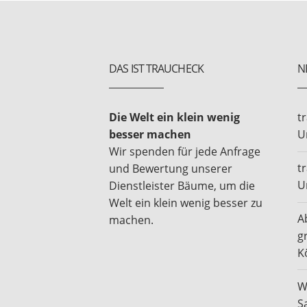
DAS IST TRAUCHECK
N
Die Welt ein klein wenig
t
besser machen
U
Wir spenden für jede Anfrage
t
und Bewertung unserer
U
Dienstleister Bäume, um die
Welt ein klein wenig besser zu
A
machen.
g
K
W
S