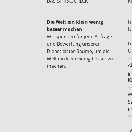
DAS IST TRAUCHECK
N
Die Welt ein klein wenig
t
besser machen
U
Wir spenden für jede Anfrage
t
und Bewertung unserer
U
Dienstleister Bäume, um die
Welt ein klein wenig besser zu
A
machen.
g
K
W
S
E
T
„