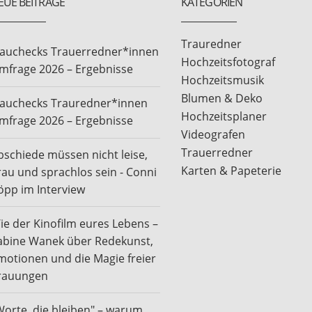
EUE BEITRÄGE
KATEGORIEN
Trauredner
rauchecks Trauerredner*innen
Hochzeitsfotograf
mfrage 2026 – Ergebnisse
Hochzeitsmusik
Blumen & Deko
rauchecks Trauredner*innen
Hochzeitsplaner
mfrage 2026 – Ergebnisse
Videografen
Trauerredner
bschiede müssen nicht leise,
Karten & Papeterie
rau und sprachlos sein - Conni
öpp im Interview
ie der Kinofilm eures Lebens –
abine Wanek über Redekunst,
motionen und die Magie freier
rauungen
Worte, die bleiben" – warum