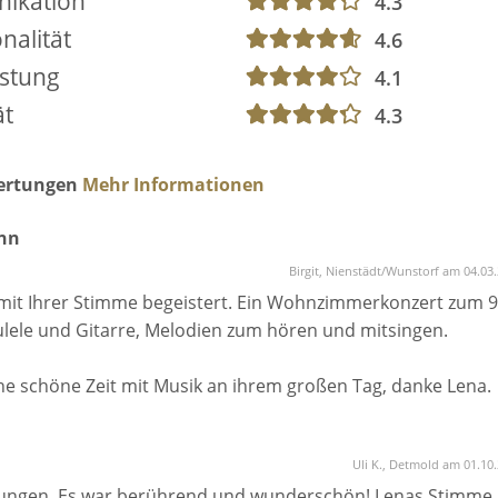
ikation
4.3
nalität
4.6
istung
4.1
ät
4.3
wertungen
Mehr Informationen
nn
Birgit, Nienstädt/Wunstorf am 04.03
 mit Ihrer Stimme begeistert. Ein Wohnzimmerkonzert zum 9
lele und Gitarre, Melodien zum hören und mitsingen.
ine schöne Zeit mit Musik an ihrem großen Tag, danke Lena.
Uli K., Detmold am 01.10
esungen. Es war berührend und wunderschön! Lenas Stimme