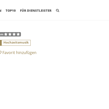
(CURRENT)
N
TOP10
FÜR DIENSTLEISTER
um
0
Hochzeitsmusik
Favorit
hinzufügen
bettetes Youtube Video
 klickst, erklärst Du Dich damit einverstanden,