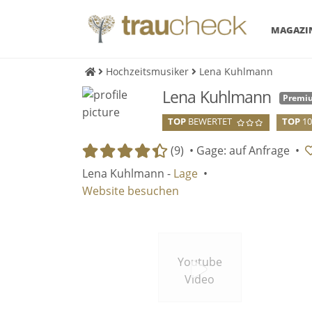
MAGAZI
Hochzeitsmusiker
Lena Kuhlmann
Lena Kuhlmann
Premi
TOP
BEWERTET
TOP
1
(9) •
Gage: auf Anfrage
•
Lena Kuhlmann -
Lage
•
Website besuchen
Einge
Youtube
Video
Indem Du auf diese Fläche