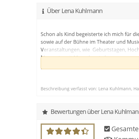
dass eine Verb
Über Lena Kuhlmann
Schon als Kind begeisterte ich mich für 
sowie auf der Bühne im Theater und Musical
Weitere Information
Veranstaltungen, wie Geburtstagen, Hochz
in der
Dat
Momente mit Menschen teilen.
Mein Repertoire umfasst eine vielfältige M
mit Klavier, Ukulele oder stimmungsvollen
Beschreibung verfasst von: Lena Kuhlmann, Ha
Ich möchte die Menschen berühren und mei
meiner Arbeit als Erzieherin merke ich of
Bewertungen über Lena Kuhlman
Gesamte