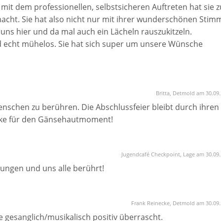
it dem professionellen, selbstsicheren Auftreten hat sie z
acht. Sie hat also nicht nur mit ihrer wunderschönen Stim
uns hier und da mal auch ein Lächeln rauszukitzeln.
d echt mühelos. Sie hat sich super um unsere Wünsche
jedem weiterempfehlen!
Britta, Detmold am 30.09
enschen zu berühren. Die Abschlussfeier bleibt durch ihren
anke für den Gänsehautmoment!
Jugendcafé Checkpoint, Lage am 30.09
sungen und uns alle berührt!
Frank Reinecke, Detmold am 30.09
 gesanglich/musikalisch positiv überrascht.