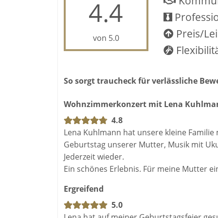
Kommun
4.4
Professio
Preis/Le
von 5.0
Flexibilit
So sorgt traucheck für verlässliche Be
Wohnzimmerkonzert mit Lena Kuhlma
4.8
Lena Kuhlmann hat unsere kleine Familie
Geburtstag unserer Mutter, Musik mit Uku
Jederzeit wieder.
Ein schönes Erlebnis. Für meine Mutter e
Ergreifend
5.0
Lena hat auf meiner Geburtstagsfeier g