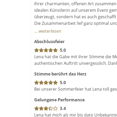
ihrer charmanten, offenen Art zusammen m
idealen Künstlerin auf unserem Event gem
überzeugt, sondern hat es auch geschafft 
Die Zusammenarbeit lief ganz optimal un
gekümmert.
... weiterlesen
Ich würde sie immer wieder buchen und 
Abschlussfeier
5.0
Lena hat die Gabe mit ihrer Stimme die M
authentischen Auftritt unvergesslich. D
Stimme berührt das Herz
5.0
Bei unserer Sommerfeier hat Lena toll ge
Gelungene Performance
3.4
Lena hat mich als mir bis dato Unbekannte