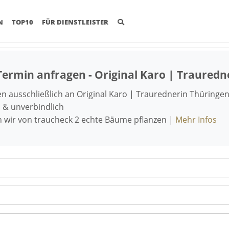
(CURRENT)
N
TOP10
FÜR DIENSTLEISTER
Termin anfragen - Original Karo | Trauredn
 ausschließlich an Original Karo | Traurednerin Thüring
 & unverbindlich
n wir von traucheck 2 echte Bäume pflanzen |
Mehr Infos