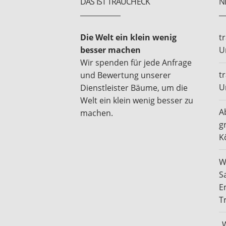
DAS IST TRAUCHECK
N
Die Welt ein klein wenig
t
besser machen
U
Wir spenden für jede Anfrage
t
und Bewertung unserer
U
Dienstleister Bäume, um die
Welt ein klein wenig besser zu
A
machen.
g
K
W
S
E
T
„