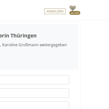
ANMELDEN
45.328
erin Thüringen
en, Karoline Großmann weitergegeben