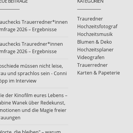
EUE BEITRÄGE
KATEGORIEN
Trauredner
rauchecks Trauerredner*innen
Hochzeitsfotograf
mfrage 2026 – Ergebnisse
Hochzeitsmusik
Blumen & Deko
rauchecks Trauredner*innen
Hochzeitsplaner
mfrage 2026 – Ergebnisse
Videografen
Trauerredner
bschiede müssen nicht leise,
Karten & Papeterie
rau und sprachlos sein - Conni
öpp im Interview
ie der Kinofilm eures Lebens –
abine Wanek über Redekunst,
motionen und die Magie freier
rauungen
Worte, die bleiben" – warum