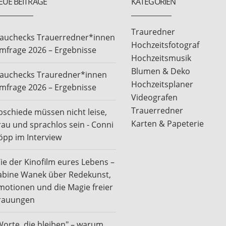
EUE BEITRÄGE
KATEGORIEN
Trauredner
rauchecks Trauerredner*innen
Hochzeitsfotograf
mfrage 2026 – Ergebnisse
Hochzeitsmusik
Blumen & Deko
rauchecks Trauredner*innen
Hochzeitsplaner
mfrage 2026 – Ergebnisse
Videografen
Trauerredner
bschiede müssen nicht leise,
Karten & Papeterie
rau und sprachlos sein - Conni
öpp im Interview
ie der Kinofilm eures Lebens –
abine Wanek über Redekunst,
motionen und die Magie freier
rauungen
Worte, die bleiben" – warum