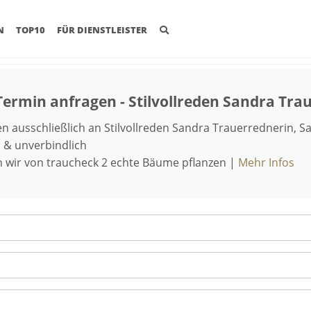
(CURRENT)
N
TOP10
FÜR DIENSTLEISTER
Termin anfragen - Stilvollreden Sandra Tra
 ausschließlich an Stilvollreden Sandra Trauerrednerin, 
 & unverbindlich
n wir von traucheck 2 echte Bäume pflanzen |
Mehr Infos