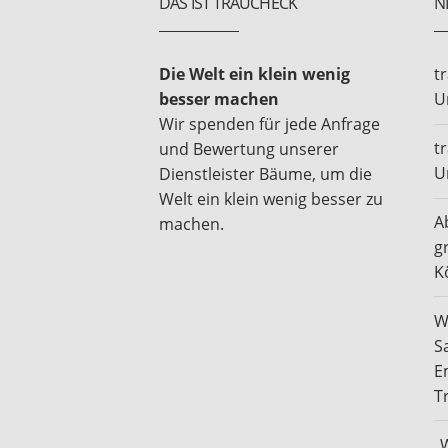
DAS IST TRAUCHECK
N
Die Welt ein klein wenig
t
besser machen
U
Wir spenden für jede Anfrage
t
und Bewertung unserer
U
Dienstleister Bäume, um die
Welt ein klein wenig besser zu
A
machen.
g
K
W
S
E
T
„