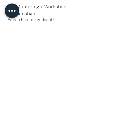
Mentoring / Workshop
Sonstige
Woran hast du gedacht?
Was ist deine ideale Preisklasse?
Einreichen
PERSONAL BRAND 
FOTOGRAFIE NEWS FOR 
inspired 
WOMEN. Yes! 
Send Me All The Good News!