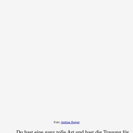
Foto:
Andreas Renger
Du hast eine ganz tolle Art und hast die Trauung für