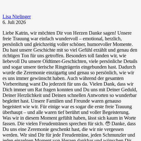
Lisa Nielinger
6. Juli 2026
Liebe Katrin, wir möchten Dir von Herzen Danke sagen! Unsere
freie Trauung war einfach wundervoll – emotional, herzlich,
persönlich und gleichzeitig voller schöner, humorvoller Momente.
Du hast unsere Geschichte mit so viel Gefühl erzählt und genau den
richtigen Ton für uns getroffen. Besonders toll fanden wir, wie
liebevoll Du unsere Oldtimer-Geschichten, viele persönliche Details
und sogar unsere tierische Ringträgerin eingebunden hast. Dadurch
wurde die Zeremonie einzigartig und genau so persönlich, wie wir
es uns immer gewünscht haben. Auch während der gesamten
Vorbereitung warst Du jederzeit für uns da. Vielen Dank, dass wir
Dich immer um Rat fragen konnten und Du uns mit Deiner Geduld,
Deiner Herzlichkeit und Deinen schnellen Antworten so wunderbar
begleitet hast. Unsere Familien und Freunde waren genauso
begeistert wie wir. Für einige war es sogar die erste freie Trauung
überhaupt – und alle waren tief berührt und voller Begeisterung.
Was wir in diesem Moment gefühlt haben, lässt sich kaum in Worte
fassen. Die vielen Freudentränen sprechen für sich. 🥹 Danke, dass
Du uns eine Zeremonie geschenkt hast, die wir nie vergessen
werden. Wir sind Dir für jede Freudenträne, jeden Schmunzler und
jeden einzelnen Moment von Herzen dankbar und wünschen Dir