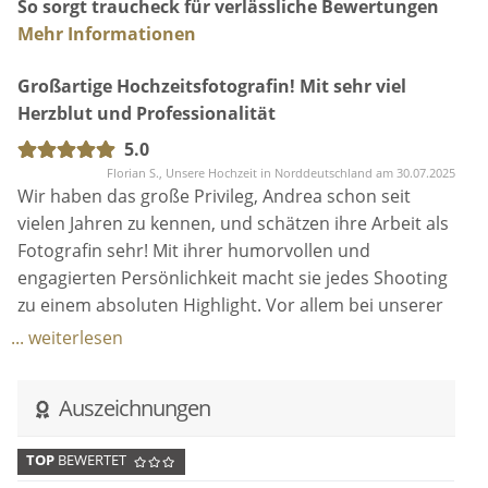
So sorgt traucheck für verlässliche Bewertungen
Mehr Informationen
Großartige Hochzeitsfotografin! Mit sehr viel
Herzblut und Professionalität
5.0
Florian S., Unsere Hochzeit in Norddeutschland am 30.07.2025
Wir haben das große Privileg, Andrea schon seit
vielen Jahren zu kennen, und schätzen ihre Arbeit als
Fotografin sehr! Mit ihrer humorvollen und
engagierten Persönlichkeit macht sie jedes Shooting
zu einem absoluten Highlight. Vor allem bei unserer
Hochzeit hat sie sich selbst übertroffen. Die
... weiterlesen
Hochzeitsbilder hätten für uns nicht schöner werden
können. Bei der Planung und Vorbereitung hat sie
Auszeichnungen
uns unfassbar gut beraten und unterstützt und uns
jederzeit ihre Hilfe angeboten. Auch am Hochzeitstag
TOP
BEWERTET
war sie bestens vorbereitet und hat selbst große