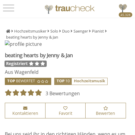
45.328
Hochzeitsmusiker
Solo
Duo
Saenger
Pianist
beating hearts by Jenny & Jan
beating hearts by Jenny & Jan
Registriert
Aus Wagenfeld
TOP
BEWERTET
TOP
10
Hochzeitsmusik
3 Bewertungen
Kontaktieren
Favorit
Bewerten
Bei uns seid ihr in den richtigen Händen, wenn es um