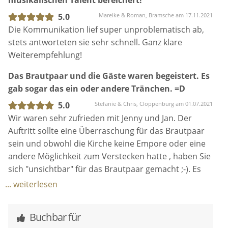
5.0
Mareike & Roman, Bramsche am 17.11.2021
Die Kommunikation lief super unproblematisch ab,
stets antworteten sie sehr schnell. Ganz klare
Weiterempfehlung!
Das Brautpaar und die Gäste waren begeistert. Es
gab sogar das ein oder andere Tränchen. =D
5.0
Stefanie & Chris, Cloppenburg am 01.07.2021
Wir waren sehr zufrieden mit Jenny und Jan. Der
Auftritt sollte eine Überraschung für das Brautpaar
sein und obwohl die Kirche keine Empore oder eine
andere Möglichkeit zum Verstecken hatte , haben Sie
sich "unsichtbar" für das Brautpaar gemacht ;-). Es
war ein sehr schöner und emotionaler Auftritt. Ich
... weiterlesen
kann die zwei nur weiterempfehlen, denn von der
Planung bis zum Auftritt hat alles super geklappt.
Buchbar für