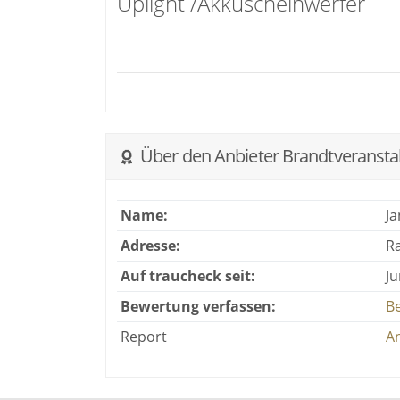
Uplight /Akkuscheinwerfer
Über den Anbieter Brandtveransta
Name:
J
Adresse:
R
Auf traucheck seit:
Ju
Bewertung verfassen:
B
Report
An