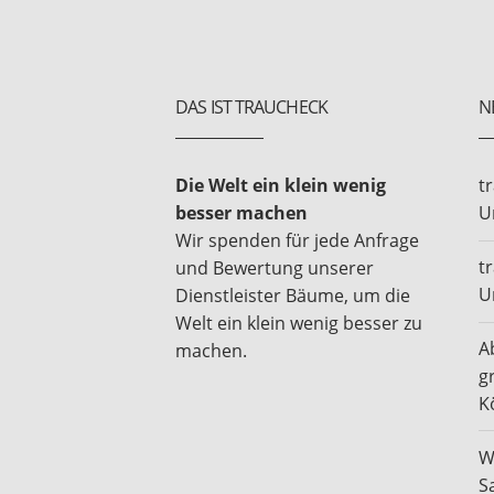
DAS IST TRAUCHECK
N
Die Welt ein klein wenig
t
besser machen
U
Wir spenden für jede Anfrage
t
und Bewertung unserer
U
Dienstleister Bäume, um die
Welt ein klein wenig besser zu
A
machen.
g
K
W
S