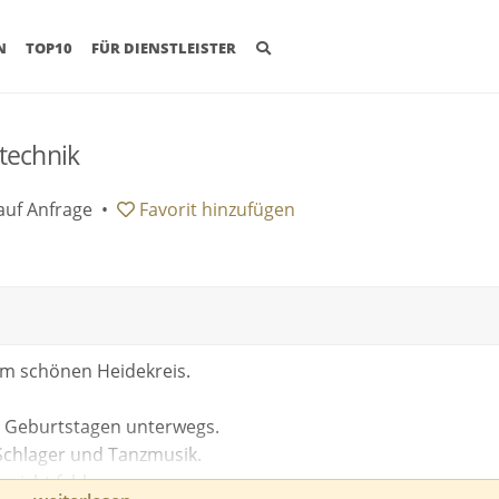
(CURRENT)
N
TOP10
FÜR DIENSTLEISTER
technik
auf Anfrage
•
Favorit
hinzufügen
em schönen Heidekreis.
nd Geburtstagen unterwegs.
,Schlager und Tanzmusik.
 nicht fehlen.