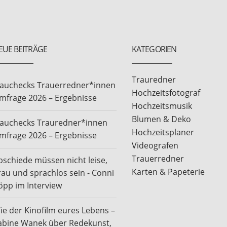
EUE BEITRÄGE
KATEGORIEN
Trauredner
rauchecks Trauerredner*innen
Hochzeitsfotograf
mfrage 2026 – Ergebnisse
Hochzeitsmusik
Blumen & Deko
rauchecks Trauredner*innen
Hochzeitsplaner
mfrage 2026 – Ergebnisse
Videografen
Trauerredner
bschiede müssen nicht leise,
Karten & Papeterie
rau und sprachlos sein - Conni
öpp im Interview
ie der Kinofilm eures Lebens –
abine Wanek über Redekunst,