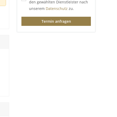
den gewählten Dienstleister nach
unserem
Datenschutz
zu.
nik
r
Termin anfragen
ung