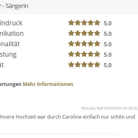
 - Sängerin
indruck
5.0
ikation
5.0
nalität
5.0
istung
5.0
ät
5.0
wertungen
Mehr Informationen
Manuela, Bad Schönborn am 06.02.
t. Unsere Hochzeit war durch Caroline einfach nur schön und