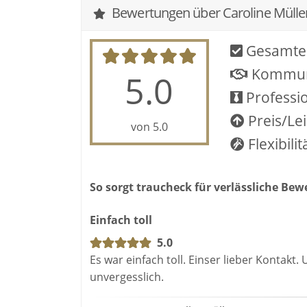
Bewertungen über Caroline Müller
Gesamte
Kommun
5.0
Professio
Preis/Le
von 5.0
Flexibilit
So sorgt traucheck für verlässliche Be
Einfach toll
5.0
Es war einfach toll. Einser lieber Kontak
unvergesslich.