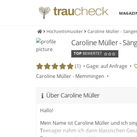
MAGAZI
Hochzeitsmusiker
Caroline Müller - Sänge
Caroline Müller - Sän
TOP
BEWERTET
(1) •
Gage: auf Anfrage
•
Caroline Müller - Memmingen •
Über Caroline Müller
Hallo!
Mein Name ist Caroline Müller und ich sing
Teenager nahm ich dann klassischen Gesan