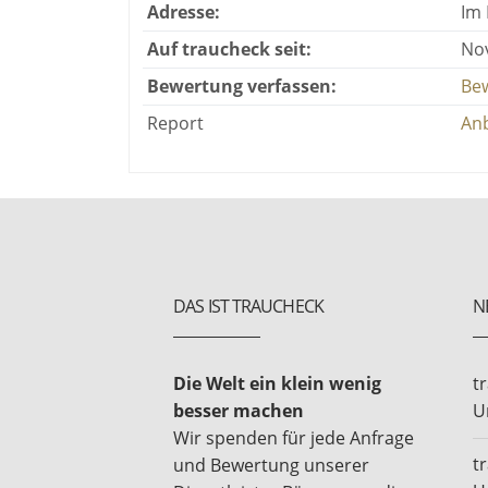
Adresse:
Im
Auf traucheck seit:
No
Bewertung verfassen:
Be
Report
Anb
DAS IST TRAUCHECK
N
Die Welt ein klein wenig
t
besser machen
U
Wir spenden für jede Anfrage
t
und Bewertung unserer