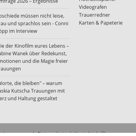
mfrage 2026 – Ergebnisse
Videografen
Trauerredner
bschiede müssen nicht leise,
Karten & Papeterie
rau und sprachlos sein - Conni
öpp im Interview
ie der Kinofilm eures Lebens –
abine Wanek über Redekunst,
motionen und die Magie freier
rauungen
Worte, die bleiben" – warum
askia Kutscha Trauungen mit
erz und Haltung gestaltet
Impressum
|
Datenschutz
|
Kontakt
|
Über uns