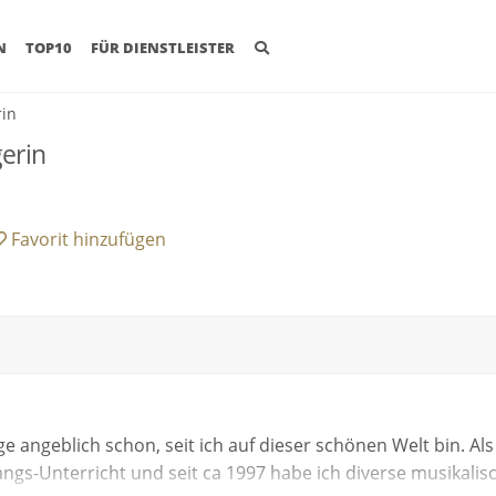
(CURRENT)
N
TOP10
FÜR DIENSTLEISTER
rin
gerin
Favorit
hinzufügen
e angeblich schon, seit ich auf dieser schönen Welt bin. Als
gs-Unterricht und seit ca 1997 habe ich diverse musikalis