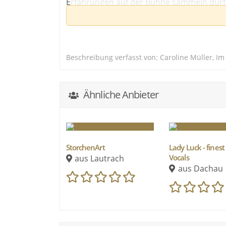
Erfahrungen auf der Bühne sammeln dürf
Ob Solo auf Hochzeiten, Taufen und auch 
Party- und Tanz-Bands.
Ich lebe mit Mann, Kind & Hund im schön
Beschreibung verfasst von: Caroline Müller, 
Ähnliche Anbieter
StorchenArt
Lady Luck - fines
Vocals
aus Lautrach
aus Dachau