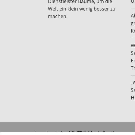
U
Dienstleister Bäume, um die
Welt ein klein wenig besser zu
A
machen.
g
K
W
S
E
T
„
S
H
traucheck.de - Mit
& Muskelkraft