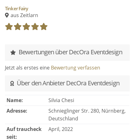
Erstellung von Dekopaketen für Tischdeko,
Tinker Fairy
Raumdeko, Traulocation, Paarshooting u.v.m.
aus Zeitlarn
Planung von Farb- und Dekokonzepten
Erstellung individueller Deko-Artikel
Beratungs- und Inspirationsgespräche
Für Hochzeiten: Dienstleisterempfehlung und
Bewertungen über DecOra Eventdesign
Erstellung eines Gesamtkonzeptes
Jetzt als erstes eine
Bewertung verfassen
Über den Anbieter DecOra Eventdesign
Name:
Silvia Chesi
Adresse:
Schnieglinger Str. 280, Nürnberg,
Deutschland
Auf traucheck
April, 2022
seit: