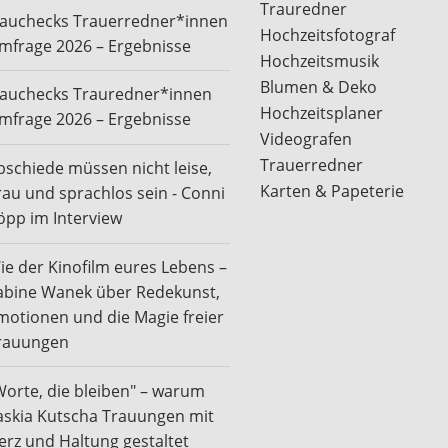
Trauredner
rauchecks Trauerredner*innen
Hochzeitsfotograf
mfrage 2026 – Ergebnisse
Hochzeitsmusik
Blumen & Deko
rauchecks Trauredner*innen
Hochzeitsplaner
mfrage 2026 – Ergebnisse
Videografen
Trauerredner
bschiede müssen nicht leise,
Karten & Papeterie
rau und sprachlos sein - Conni
öpp im Interview
ie der Kinofilm eures Lebens –
abine Wanek über Redekunst,
motionen und die Magie freier
rauungen
Worte, die bleiben" – warum
askia Kutscha Trauungen mit
erz und Haltung gestaltet