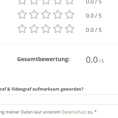
0.0
/ 5
0.0
/ 5
0.0
/ 5
0.0
Gesamtbewertung:
/ 5
ograf & Videograf aufmerksam geworden?
ung meiner Daten laut unserem
Datenschutz
zu. *