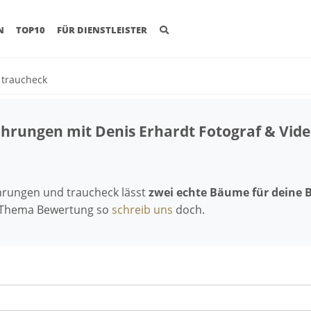
(CURRENT)
N
TOP10
FÜR DIENSTLEISTER
t traucheck
fahrungen mit Denis Erhardt Fotograf & Vid
ahrungen und traucheck lässt
zwei echte Bäume für deine 
 Thema Bewertung so
schreib uns
doch.