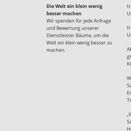
Die Welt ein klein wenig
t
besser machen
U
Wir spenden für jede Anfrage
t
und Bewertung unserer
U
Dienstleister Bäume, um die
Welt ein klein wenig besser zu
A
machen.
g
K
W
S
E
T
„
S
H