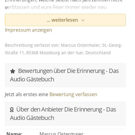
verblassen und eure Feier immer wieder neu
aufleben lässt. Im Gegensatz zu einem
... weiterlesen
herkömmlichen Gästebuch bietet die Audioversion
die Möglichkeit, alle Eindrücke, Emotionen und
Impressum anzeigen
Gefühle von Freunden, Familie und Bekannten direkt
einzufangen und immer wieder anzuhören. So
Beschreibung verfasst von: Marcus Ostermaier, St.-Georg-
bekommen auch die Kleinsten eine Stimme und
Straße 11, 85368 Moosburg an der Isar, Deutschland
Omas oder Opas liebevolle Worte werden nie
verstummen.
Bewertungen über Die Erinnerung - Das
Audio Gästebuch
Jetzt als erstes eine
Bewertung verfassen
Über den Anbieter Die Erinnerung - Das
Audio Gästebuch
Name:
Marcus Ostermaier