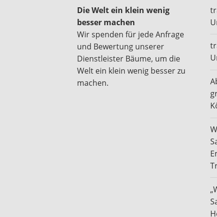
Die Welt ein klein wenig
t
besser machen
U
Wir spenden für jede Anfrage
t
und Bewertung unserer
U
Dienstleister Bäume, um die
Welt ein klein wenig besser zu
A
machen.
g
K
W
S
E
T
„
S
H