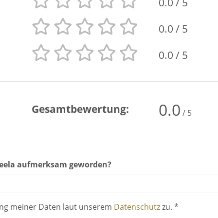
0.0
/ 5
0.0
/ 5
0.0
/ 5
0.0
Gesamtbewertung:
/ 5
geeela aufmerksam geworden?
ung meiner Daten laut unserem
Datenschutz
zu. *