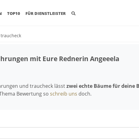
(CURRENT)
N
TOP10
FÜR DIENSTLEISTER
t traucheck
fahrungen mit Eure Rednerin Angeeela
ahrungen und traucheck lässt
zwei echte Bäume für deine 
 Thema Bewertung so
schreib uns
doch.