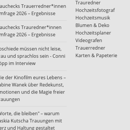
Trauredner
rauchecks Trauerredner*innen
Hochzeitsfotograf
mfrage 2026 – Ergebnisse
Hochzeitsmusik
Blumen & Deko
rauchecks Trauredner*innen
Hochzeitsplaner
mfrage 2026 – Ergebnisse
Videografen
Trauerredner
bschiede müssen nicht leise,
Karten & Papeterie
rau und sprachlos sein - Conni
öpp im Interview
ie der Kinofilm eures Lebens –
abine Wanek über Redekunst,
motionen und die Magie freier
rauungen
Worte, die bleiben" – warum
askia Kutscha Trauungen mit
erz und Haltung gestaltet