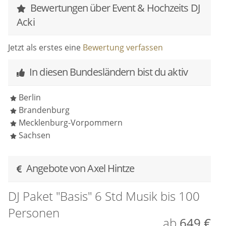
Bewertungen über Event & Hochzeits DJ
✔ Persönliche Betreuung vom ersten Gespräch bis
Acki
zum letzten Song
Jetzt als erstes eine
Bewertung verfassen
Euer DJ Acki – Axel Hintze
In diesen Bundesländern bist du aktiv
Berlin
Brandenburg
Mecklenburg-Vorpommern
Sachsen
Angebote von Axel Hintze
DJ Paket "Basis" 6 Std Musik bis 100
Personen
ab
649 €