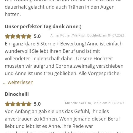
Portion Ruhe reingebracht, wenn Nervosität oder
dauerhaft gelacht und auch Tränen in den Augen
Ängste zum Vorschein kamen. Wenn es Fragen gab,
hatten.
hat sich Anne sofort zurückgemeldet und sich immer
Unser perfekter Tag dank Anne:)
bemüht, uns bestmöglich auf unseren großen Tag
vorzubereiten. Im Februar 23 trafen wir Anne zum
5.0
Anne, Köthen/Märkisch Buchholz am 04.07.2023
Traugespräch, es hätte harmonischer und schöner
Ein ganz klare 5 Sterne + Bewertung! Anne ist einfach
nicht sein können. Auch wenn es so viele Brautpaare
wundervoll! Sie lebt Ihren Beruf und ist mit
gibt, die Anne betreut, fühlt man sich bei ihr
vollendeter Leidenschaft dabei. Unsere Hochzeit
dennoch einzigartig und besonders - sie ist sehr
mussten wir aufgrund Corona zweimalig verschieben
aufmerksam und merkt sich wirklich jedes kleine
und Anne ist uns treu geblieben. Alle Vorgespräche-
Detail.
ob live oder per Zoom-fühlten sich so vertraut an.
... weiterlesen
Jede Frage, auch bzgl. Hochzeitsorganisation, konnte
Dinochelli
Am Hochzeitstag war Anne mit genug Zeitpuffer in
ich loswerden und Anne stand immer mit Rat und
der Location und hat überall ausgeholfen, wo sie nur
Tat zur Seite! Am Tag der Hochzeit lief die Trauung
5.0
Michelle aka Lisa, Berlin am 21.06.2023
konnte - und auch hier war sie stets die Ruhe selbst.
aufgrund ihrer Spitzen Vorbereitung und
Von Anfang an gab sie uns das Gefühl, ihr alles
Unsere Gäste kamen aus dem Schwärmen nicht
Organisation perfekt. Die Trauung war einfach nur
anvertrauen zu können. Wenn jemand diesen Beruf
mehr raus und spätestens nach der freien Trauung
perfekt! Rede, Ablauf, Trauritual…einfach alles:)
liebt und lebt ist es Anne. Ihre Rede war
waren alle sprachlos, tränenverschmiert und voller
Sowohl wir als auch alle Gäste waren begeistert von