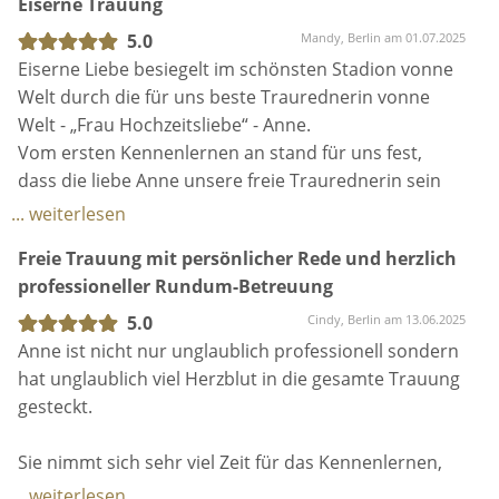
Eiserne Trauung
wir vorher nicht kannten. Sie konnte über 45
Minuten unsere 150 Gäste mitreißen. Es kam keine
5.0
Mandy, Berlin am 01.07.2025
lange Weile auf und die Gäste wurden super mit
Eiserne Liebe besiegelt im schönsten Stadion vonne
einbezogen. Wir können Anne nur weiter empfehlen
Welt durch die für uns beste Traurednerin vonne
und können uns nur 1000 mal bedanken für diese
Welt - „Frau Hochzeitsliebe“ - Anne.
riesen Unterstützung in der gesamten Zeit. Liebe
Vom ersten Kennenlernen an stand für uns fest,
Grüße und viele tolle Hochzeitspaare.
dass die liebe Anne unsere freie Traurednerin sein
soll und wir wurden nicht enttäuscht. Sie machte
... weiterlesen
P.S.: vielen lieben Danke für die tollen
unseren schönsten Tag zu einem unvergesslichen
Freie Trauung mit persönlicher Rede und herzlich
Überraschungen während der ganzen Zeit 🥰
Erlebnis.
professioneller Rundum-Betreuung
Die vielen kleinen Anekdoten, die man eigentlich nur
am Rande bei den Kennenlerngesprächen erwähnt
5.0
Cindy, Berlin am 13.06.2025
hatte, wurden von Anne alle gespeichert und in der
Anne ist nicht nur unglaublich professionell sondern
wunderschönen Traurede zum Besten gebracht,
hat unglaublich viel Herzblut in die gesamte Trauung
sodass man teilweise dachte … ach ja, stimmt, so war
gesteckt.
das …
Die Unterstützung im Vorfeld bei der Musikwahl, die
Sie nimmt sich sehr viel Zeit für das Kennenlernen,
für uns sehr schwierig war, hat so geholfen … „eure
hat uns mitgenommen auf eine Reise, war die ganze
... weiterlesen