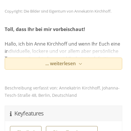
Copyright: Die Bilder sind Eigentum von Annekatrin Kirchhoff.
Toll, dass Ihr bei mir vorbeischaut!
Hallo, ich bin Anne Kirchhoff und wenn Ihr Euch eine
individuelle, lockere und vor allem aber persönliche
Trauung wünscht, dann seid Ihr bei mir definitiv
... weiterlesen
richtig! Seit 2018 bin ich IHK-zertifizierte freie
Traurednerin und durfte schon viele sympathische
Paare kennenlernen und trauen. Mit viel Liebe zum
Detail, Empathie und einem ehrlichen Interesse an
Beschreibung verfasst von: Annekatrin Kirchhoff, Johanna-
Eurer Geschichte begleite ich Euch gerne bis zu
Tesch-Straße 48, Berlin, Deutschland
Eurem großen Tag! Selbstverständlich gebe ich Euch
auch jede Menge Ideen und Inspirationen an die
Keyfeatures
Hand und gemeinsam finden wir heraus, was zu
Euch in Eurer freien Trauung passen kann. Denn