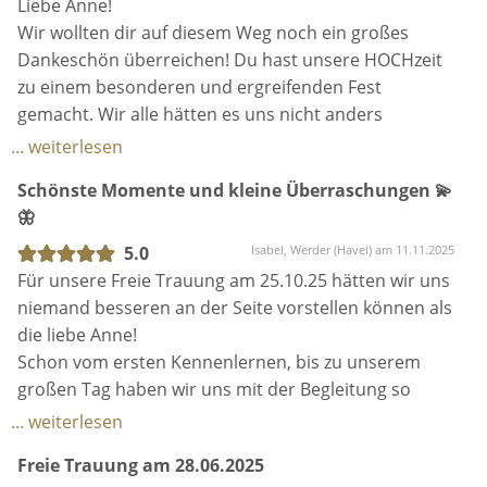
Wir danken Anne für all' ihre Mühen und Arbeit, die
Liebe Anne!
viel Liebe.
sie in unsere Rede und unseren großen Tag
Wir wollten dir auf diesem Weg noch ein großes
Ihre strukturierte, ruhige Art hat uns so viel
investiert hat. Wir haben die Entscheidung Anne als
Dankeschön überreichen! Du hast unsere HOCHzeit
Vertrauen und Sicherheit gegeben, dass wir wussten:
unsere Traurednerin zu wählen keine einzige
zu einem besonderen und ergreifenden Fest
Egal, was an unserem großen Tag passiert – alles
Sekunde bereut!
gemacht. Wir alle hätten es uns nicht anders
wird gut, weil Anne da ist.
wünschen können...Danke dafür!
... weiterlesen
Nicht nur wir, sondern auch unsere Gäste waren
Liebe Grüße
Bianca & Dirk
begeistert!
Schönste Momente und kleine Überraschungen 💫
Sarah und Alexander
Wir hätten uns keine bessere Begleitung für unsere
🦋
Trauung wünschen können und empfehlen sie von
5.0
Isabel, Werder (Havel) am 11.11.2025
Herzen weiter.
Für unsere Freie Trauung am 25.10.25 hätten wir uns
niemand besseren an der Seite vorstellen können als
die liebe Anne!
Schon vom ersten Kennenlernen, bis zu unserem
großen Tag haben wir uns mit der Begleitung so
wohl gefühlt und immer gut aufgehoben!
... weiterlesen
Denn Anne hat nicht „nur“ eine Rede geschrieben
Freie Trauung am 28.06.2025
und vorgetragen, sie war in dieser ganzen