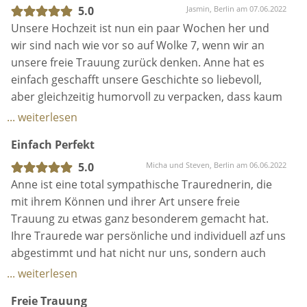
NEU
bereits klar. Wir hätten uns keine bessere
individuell auf das Brautpaar abgestimmt. Die
5.0
Jasmin, Berlin am 07.06.2022
Auf der Suche (relativ kurzfristig
Trauerrednerin wünschen können und sind sehr
Trauung hat Sie perfekt organisiert.
Unsere Hochzeit ist nun ein paar Wochen her und
unsererseits) sind wir auf Anne durch eine
froh, dich kennengelernt zu haben.
Wir können Anne zu 100% weiterempfehlen und
wir sind nach wie vor so auf Wolke 7, wenn wir an
Empfehlung gestoßen.
wünschen ihr weiterhin alles Liebe und viel Erfolg.
unsere freie Trauung zurück denken. Anne hat es
Und das war ein großer Glücksfall für uns. …Mehr
Alles Liebe für dich.
einfach geschafft unsere Geschichte so liebevoll,
L&B
aber gleichzeitig humorvoll zu verpacken, dass kaum
1
ein Auge trocken blieb und einfach alle begeistert
... weiterlesen
https://m.facebook.com › reviews
waren. Von Anfang an haben wir uns bei ihr so wohl
Frau Hochzeitsliebe - Bewertungen | Facebook
Einfach Perfekt
gefühlt und sie hatte einfach unser vollstes
Frau Hochzeitsliebe, Berlin. Gefällt 115 Mal.
Vertrauen. Wir konnten ihr offen alles erzählen und
5.0
Micha und Steven, Berlin am 06.06.2022
Willkommen auf meiner Seite ! ♡ Ich bin freie
wurden absolut nicht enttäuscht!! Danke liebe Anne,
Anne ist eine total sympathische Traurednerin, die
Traurednerin (IHK) in Berlin & Brandenburg und
dass du einen großen Teil zu diesem wunderschönen
mit ihrem Können und ihrer Art unsere freie
freue mich auf.
Tag beigetragen hast!
Trauung zu etwas ganz besonderem gemacht hat.
https://www.frau-hochzeitsliebe.de › ...
Ihre Traurede war persönliche und individuell azf uns
Referenzen I Frau Hochzeitsliebe
abgestimmt und hat nicht nur uns, sondern auch
15.01.2021 — Referenzen von Frau Hochzeitsliebe.
alle Gäste zu Tränen gerührt.
... weiterlesen
Freie Trauung, Erneuerung des Eheversprechens,
Willkommensfest für Kinder und Hochzeitsplanung
Freie Trauung