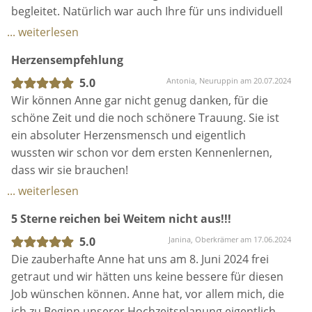
getraut hast und diese Reise mit uns gegangen bist.
begleitet. Natürlich war auch Ihre für uns individuell
Wir haben dich sehr ins Herz geschlossen du toller
erstellte Traurede mega schön und herzergreifend.
... weiterlesen
Mensch! ❤️
Mit Anne bekommt ihr ein rundum Sorglospaket mit
Herzensempfehlung
Zufriedenheitsgarantie. Vielen Dank für die
unvergesslichen Momente.
5.0
Antonia, Neuruppin am 20.07.2024
Wir können Anne gar nicht genug danken, für die
schöne Zeit und die noch schönere Trauung. Sie ist
ein absoluter Herzensmensch und eigentlich
wussten wir schon vor dem ersten Kennenlernen,
dass wir sie brauchen!
... weiterlesen
Anne stand uns jederzeit und in jeder Angelegenheit
5 Sterne reichen bei Weitem nicht aus!!!
uneingeschränkt zur Seite und hat uns mit ihrer
unfassbar (und leider inzwischen fast
5.0
Janina, Oberkrämer am 17.06.2024
ausgestorbenen) emphatischen und lustigen Art
Die zauberhafte Anne hat uns am 8. Juni 2024 frei
eine für uns absolut perfekte Trauung beschert.
getraut und wir hätten uns keine bessere für diesen
Dafür werden wir ihr auf ewig dankbar sein und sie
Job wünschen können. Anne hat, vor allem mich, die
immer in unserem Herzen haben.
ich zu Beginn unserer Hochzeitsplanung eigentlich