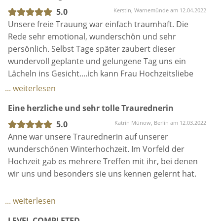
in Berlin ...
5.0
Kerstin, Warnemünde am 12.04.2022
https://www.frau-hochzeitsliebe.de
Unsere freie Trauung war einfach traumhaft. Die
Frau Hochzeitsliebe: Startseite I Freie Traurednerin
Rede sehr emotional, wunderschön und sehr
Frau Hochzeitsliebe - IHK zertifizierte Freie
persönlich. Selbst Tage später zaubert dieser
Traurednerin aus Berlin für Freie Trauungen,
wundervoll geplante und gelungene Tag uns ein
Erneuerung des Eheversprechens, Willkommensfest,
Lächeln ins Gesicht....ich kann Frau Hochzeitsliebe
...
absolut empfehlen und würde sie immer wieder
... weiterlesen
Es fehlt: rezensionen ‎| Muss Folgendes enthalten:
engagieren. Danke für diesen zauberhaften Tag:-)
rezensionen
Eine herzliche und sehr tolle Traurednerin
https://www.traucheck.de › anbieter
5.0
Katrin Münow, Berlin am 12.03.2022
Frau Hochzeitsliebe (IHK) - Trauredner &
Anne war unsere Traurednerin auf unserer
Hochzeitsredner
wunderschönen Winterhochzeit. Im Vorfeld der
Annekatrin Kirchhoff in Berlin Frau Hochzeitsliebe
Hochzeit gab es mehrere Treffen mit ihr, bei denen
(IHK) auf traucheck.de - Der Plattform für Deine
wir uns und besonders sie uns kennen gelernt hat.
Traumhochzeit. Mit Bewertungen, Bildern und
Videos.
In unserer Traurede hat Anne uns wunderbar
5,0
... weiterlesen
wiedergespiegelt und hat genau die richtigen Worte
(22)
LEVEL COMPLETED