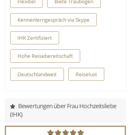
eines steht bei mir immer an erster Stelle: dass
Flexibel
Biete Traubogen
meine Paare sich wohlfühlen und zu 100% in der
Trauungszeremonie wiederfinden.
Kennenlerngespräch via Skype
Ihr habt das Gefühl, dass wir gut zusammen passen
IHK Zertifiziert
könnten? Dann freue ich mich sehr über eine
Nachricht von Euch! Alles Weitere können wir dann
in einem persönlichen Kennenlernen besprechen
Hohe Reisebereitschaft
und dabei gleich schauen, ob die Sympathie und
Chemie zwischen uns passt.
Deutschlandweit
Reiselust
Ich freue mich auf Eure Nachricht!
Eure Anne
Bewertungen über Frau Hochzeitsliebe
Übrigens: Natürlich ist eine freie Trauung auch
(IHK)
perfekt für die
Erneuerung Eures Eheversprechens
geeignet. Also traut Euch doch einfach wo, wann und
wie Ihr es Euch vorstellt!