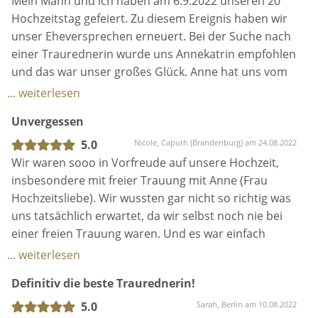
Mein Mann und ich haben am 6.9.2022 unseren 20
und ich den kühlen Kopf bewahren und so viel Ruhe
Hochzeitstag gefeiert. Zu diesem Ereignis haben wir
auf uns ausgestrahlt. Die Freie Trauung war für
unser Eheversprechen erneuert. Bei der Suche nach
Freude und Familie etwas ganz Neues und von nun
einer Traurednerin wurde uns Annekatrin empfohlen
an die wohl schönste, emotionalste aber auch
und das war unser großes Glück. Anne hat uns vom
witzigste Trauung, die sie je erlebt haben. Eben ein
ersten Tag an super begleitet. Die Gespräche mit Ihr
... weiterlesen
richtiger Glasmoment!
waren ein Erlebnis und eine wunderschöne Reise in
Unvergessen
Liebe Paare da draußen, sie ist und bleibt eben die
die Vergangenheit ( unser Leben). Mit Annekatrin
EINE FRAU HOCHZEITSLIEBE !
wurde unsere Zeremonie zu etwas ganz
5.0
Nicole, Caputh (Brandenburg) am 24.08.2022
Wir werden sie jederzeit weiterempfehlen und
besonderem. Wir können Annekatrin aus vollem
Wir waren sooo in Vorfreude auf unsere Hochzeit,
hoffen, sie irgendwann auf der Hochzeit von
Herzen weiterempfehlen. Vielen lieben Dank Anne❤️!
insbesondere mit freier Trauung mit Anne (Frau
Freunden oder Familie wiederzusehen.
Hochzeitsliebe). Wir wussten gar nicht so richtig was
uns tatsächlich erwartet, da wir selbst noch nie bei
einer freien Trauung waren. Und es war einfach
unbeschreiblich schön und für uns das Highlight
... weiterlesen
unserer Hochzeit. Wir sind überglücklich das Anne
Definitiv die beste Traurednerin!
unsere Traurednerin war. Insbesondere mich (die
Braut) hat es beruhigt Anne im Team "Brautpaar" zu
5.0
Sarah, Berlin am 10.08.2022