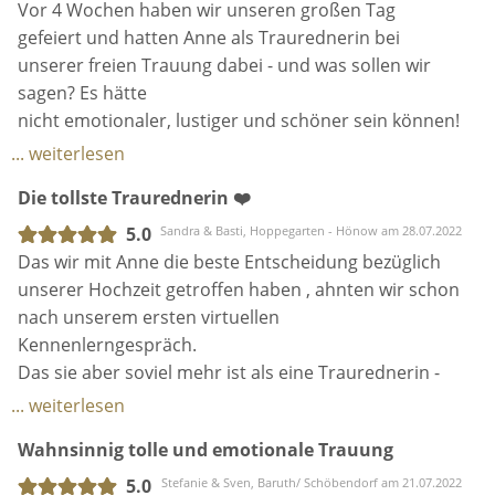
haben. Sie hat mir einfach immer das Gefühl
Vor 4 Wochen haben wir unseren großen Tag
gegeben das alles gut laufen wird. Tatsächlich war
gefeiert und hatten Anne als Traurednerin bei
ich auch beruhigt zu wissen, dass sie dabei ist. Wir
unserer freien Trauung dabei - und was sollen wir
sind unbeschreiblich dankbar, für die tolle Rede und
sagen? Es hätte
super passenden Traurituale. Es wird für uns
nicht emotionaler, lustiger und schöner sein können!
unvergesslich bleiben.
Anne hat für ein (positives) Gefühlskarussell bei uns
... weiterlesen
und all unseren Gästen gesorgt und hat unserer
Die tollste Traurednerin ❤️
freien Trauung wirklich das I-Tüpfelchen aufgesetzt
(wobei nicht nur das - ohne Sie wäre unsere freie
5.0
Sandra & Basti, Hoppegarten - Hönow am 28.07.2022
Trauung nicht das gewesen, was es war). ♥️
Das wir mit Anne die beste Entscheidung bezüglich
Schon bei unserem ersten Treffen hat menschlich
unserer Hochzeit getroffen haben , ahnten wir schon
einfach sofort alles gepasst & all die Gespräche mit
nach unserem ersten virtuellen
ihr werden für immer in unserer Erinnerung bleiben!
Kennenlerngespräch.
Es hat sich in der ganzen Vorbereitungszeit und auch
Das sie aber soviel mehr ist als eine Traurednerin -
am Tag der Hochzeit nicht angefühlt, als wenn Anne
wir hatten ja keinen blassen Schimmer.
... weiterlesen
uns als Dienstleisterin begleitet, sondern als unsere
Angefangen hat alles mit einem virtuellen
Wahnsinnig tolle und emotionale Trauung
Freundin & einen Menschen, den wir sehr ins Herz
Kennenlerngespräch und nach diesem war uns
geschlossen haben. ♥️
sofort klar , dass wir gar nicht weiter suchen müssen.
5.0
Stefanie & Sven, Baruth/ Schöbendorf am 21.07.2022