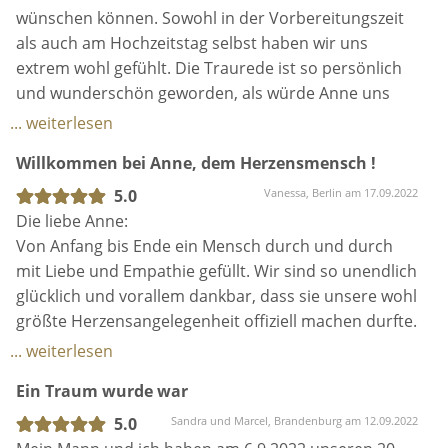
Jasmin und ich sind glücklich und froh, dass du uns
wünschen können. Sowohl in der Vorbereitungszeit
begleitet hast. Deine Herzlichkeit und Sympathie
als auch am Hochzeitstag selbst haben wir uns
sucht seines gleichen. Unsere Gäste waren mehr als
extrem wohl gefühlt. Die Traurede ist so persönlich
begeistert und erkundigenden sich bereits nach dir.
und wunderschön geworden, als würde Anne uns
Wir können jedem Paar nur eine freie Trauung in
schon 20 Jahre kennen. Auch all unsere Gäste
... weiterlesen
deinen Händen empfehlen. Wir sagen tausend Dank.
meldeten uns zurück, dass sie so eine schöne freie
Willkommen bei Anne, dem Herzensmensch !
Trauung und Traurede noch nie erlebt haben. Liebe
Anne: noch einmal 1000 Dank, wir würden es immer
5.0
Vanessa, Berlin am 17.09.2022
wieder mit dir tun :D
Die liebe Anne:
Von Anfang bis Ende ein Mensch durch und durch
mit Liebe und Empathie gefüllt. Wir sind so unendlich
glücklich und vorallem dankbar, dass sie unsere wohl
größte Herzensangelegenheit offiziell machen durfte.
Alle Treffen haben sich angefühlt als würden wir sie
... weiterlesen
schon lange kennen. Sie nimmt sich so viel Zeit,
Ein Traum wurde war
strahlt ihre lockere Art aus und ist gern für Spaß und
Kuchen zu haben. Aber auch in stressigen
5.0
Sandra und Marcel, Brandenburg am 12.09.2022
Situationen hat sie dafür gesorgt, dass mein Mann