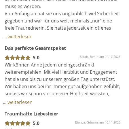
muss es werden.
Von Anfang an hat sie uns unglaublich viel Sicherheit
gegeben und war für uns weit mehr als „nur“ eine
freie Traurednerin. Sie hatte jederzeit ein offenes
Ohr für all unsere Fragen, Unsicherheiten und auch
... weiterlesen
stressigen Situationen – Sie wusste immer eine
Das perfekte Gesamtpaket
Lösung. Mit ihren vielen tollen Ideen hat sie unsere
Trauung zu etwas ganz Besonderem gemacht.
5.0
Sarah, Berlin am 14.12.2025
Besonders schön war ihre Idee, dass wir unsere
Wir können Anne jedem uneingeschränkt
Ringe selbst schmieden.
weiterempfehlen. Mit viel Herzblut und Engagement
Anne macht nichts nach Schema F oder 08/15,
hat sie uns bis zu unserem großen Tag unterstützt.
sondern alles aus tiefstem Herzen. Man spürt in
Wir haben uns bei ihr immer gut aufgehoben gefühlt,
jedem Moment, wie wichtig wir ihr als Paar und
sodass wir schon vor unserer Hochzeit wussten,
unsere Geschichte wirklich sind.
diese Rede kann nur wundervoll werden. So war es
... weiterlesen
Auch am Hochzeitstag selbst war Anne eine riesige
dann auch: mit ihren Worten hat Anne alle berührt.
Traumhafte Liebesfeier
Unterstützung: Sie hat uns beim Aufbau geholfen,
Es war ein einzigartiger Moment, den wir nie wieder
Dekoration platziert und war überall da, wo man sie
missen möchten!
5.0
Bianca, Grimma am 16.11.2025
gebraucht hat – ganz selbstverständlich und mit so