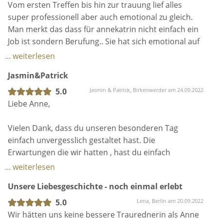
Man kann nicht genug liebe Worte finden und oft
Vom ersten Treffen bis hin zur trauung lief alles
noch an das, was wir dir nach der Trauung gesagt
genug danke sagen!!! Alle waren begeistert und wir
super professionell aber auch emotional zu gleich.
haben. Wir könnten auch mit dir befreundet sein. Du
haben sie in unseren Herzen 🥰
Man merkt das dass für annekatrin nicht einfach ein
hast uns auf unserem Weg einen sehr wichtigen Teil
Job ist sondern Berufung.. Sie hat sich emotional auf
begleitet und es war uns eine Ehre unsere
uns als paar eingelassen und konnte nur so unsere
... weiterlesen
Geschichte mit dir teilen zu dürfen. Mit niemandem
Geschichte mit den wunderschönsten Worten die
lieber hätten wir das getan!
Jasmin&Patrick
wir je gehört haben zusammen fassen!! ❤️Wir
würden jeder Zeit wieder mit ihr heiraten.
5.0
Jasmin & Patrick, Birkenwerder am 24.09.2022
Das was uns am wenigsten gefallen hat ist, dass
Danke für alles du wirst für ewig ein Teil unseres
Liebe Anne,
unser gemeinsamer Spaziergang leider irgendwann
großen Tages sein❤️
enden musste... aber man sieht sich immer zweimal
Vielen Dank, dass du unseren besonderen Tag
im Leben!
einfach unvergesslich gestaltet hast. Die
Erwartungen die wir hatten , hast du einfach
Wer noch zweifelt: Lernt Anne kennen, denn sie ist
übertroffen. Deine Liebe zum Detail und deine
... weiterlesen
eine wundervolle Person und sie lebt ihren Beruf.
Professionalität spiegelten sich an unserer freien
Das merkt man ihr jede Sekunde an!
Unsere Liebesgeschichte - noch einmal erlebt
Trauung wider. Die Idee einer Traurednerin war für
mich( Patrick)anfangs ungewöhnlich, jedoch war ich
5.0
Lena, Berlin am 20.09.2022
nach unserem Gespräch mehr als nur begeistert.
Wir hätten uns keine bessere Traurednerin als Anne