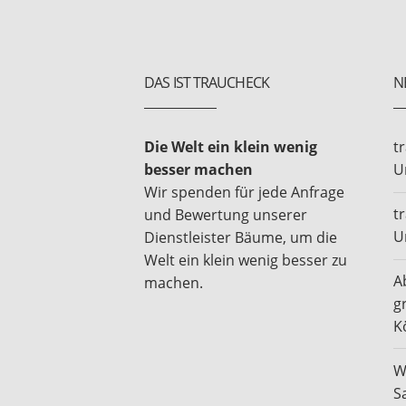
DAS IST TRAUCHECK
N
Die Welt ein klein wenig
t
besser machen
U
Wir spenden für jede Anfrage
t
und Bewertung unserer
U
Dienstleister Bäume, um die
Welt ein klein wenig besser zu
A
machen.
g
K
W
S