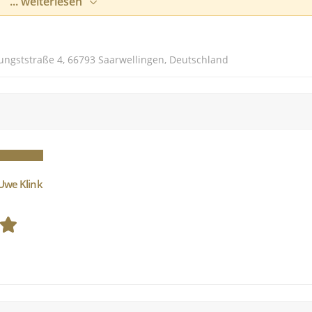
uftig-leichten, charmant-eleganten Hochzeit? Mit meinen
... weiterlesen
agemutigsten Fantasien Wirklichkeit.
ungststraße 4, 66793 Saarwellingen, Deutschland
 Uwe Klink