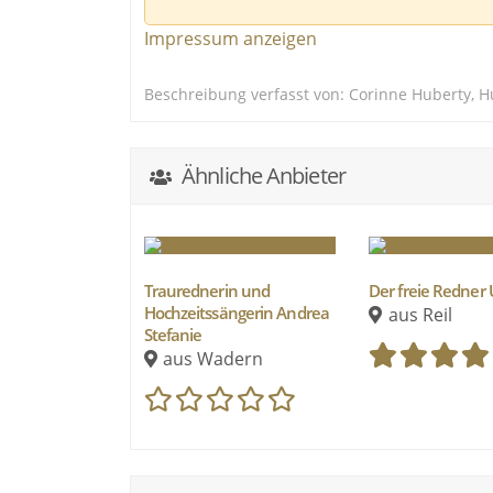
Ihr träumt von einer zauberhaft-zarten, l
detailverliebten Konzepten werden eure w
Impressum anzeigen
Beschreibung verfasst von: Corinne Huberty, H
Ähnliche Anbieter
Traurednerin und
Der freie Redner
Hochzeitssängerin Andrea
aus Reil
Stefanie
aus Wadern