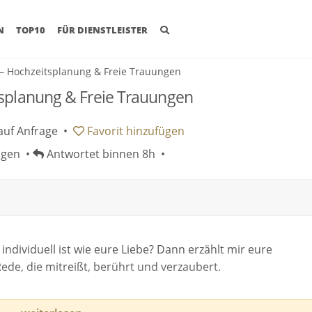
(CURRENT)
N
TOP10
FÜR DIENSTLEISTER
 – Hochzeitsplanung & Freie Trauungen
tsplanung & Freie Trauungen
auf Anfrage
•
Favorit
hinzufügen
ngen •
Antwortet binnen 8h •
individuell ist wie eure Liebe? Dann erzählt mir eure
ede, die mitreißt, berührt und verzaubert.