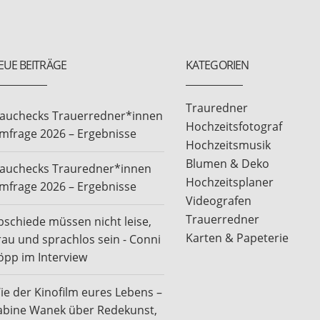
EUE BEITRÄGE
KATEGORIEN
Trauredner
rauchecks Trauerredner*innen
Hochzeitsfotograf
mfrage 2026 – Ergebnisse
Hochzeitsmusik
Blumen & Deko
rauchecks Trauredner*innen
Hochzeitsplaner
mfrage 2026 – Ergebnisse
Videografen
Trauerredner
bschiede müssen nicht leise,
Karten & Papeterie
rau und sprachlos sein - Conni
öpp im Interview
ie der Kinofilm eures Lebens –
abine Wanek über Redekunst,