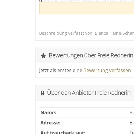
dankbar für die gemeinsam verbrachte Ze
sehe ich als meine Herzensaufgabe.
Beschreibung verfasst von: Bianca Heine-Scha
Bewertungen über Freie Rednerin
Jetzt als erstes eine
Bewertung verfassen
Über den Anbieter Freie Rednerin
Name:
B
Adresse:
B
Auf traucheck seit:
F