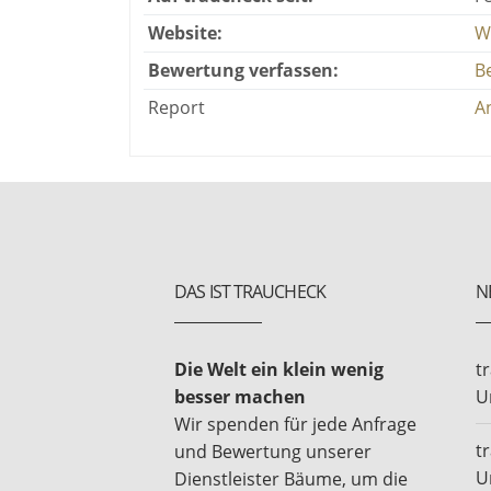
Website:
W
Bewertung verfassen:
B
Report
A
DAS IST TRAUCHECK
N
Die Welt ein klein wenig
t
besser machen
U
Wir spenden für jede Anfrage
t
und Bewertung unserer
U
Dienstleister Bäume, um die