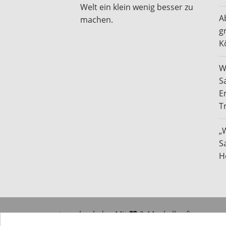
Welt ein klein wenig besser zu
A
machen.
g
K
W
S
E
T
„
S
H
traucheck.de - Mit
& Muskelkraft