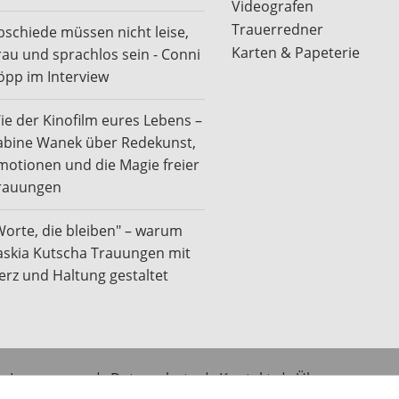
Videografen
Trauerredner
bschiede müssen nicht leise,
Karten & Papeterie
rau und sprachlos sein - Conni
öpp im Interview
ie der Kinofilm eures Lebens –
abine Wanek über Redekunst,
motionen und die Magie freier
rauungen
Worte, die bleiben" – warum
askia Kutscha Trauungen mit
erz und Haltung gestaltet
Impressum
|
Datenschutz
|
Kontakt
|
Über uns