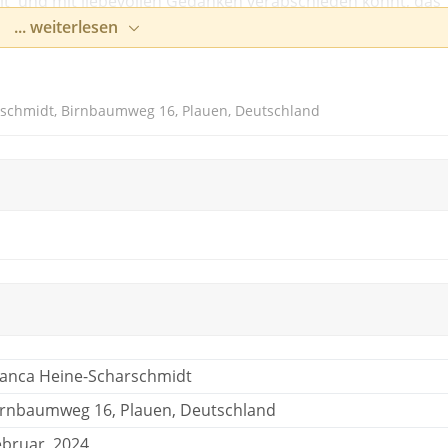
it und mit liebevollen Gedanken verabschieden könnt, das
... weiterlesen
rschmidt, Birnbaumweg 16, Plauen, Deutschland
ianca Heine-Scharschmidt
irnbaumweg 16, Plauen, Deutschland
ebruar, 2024