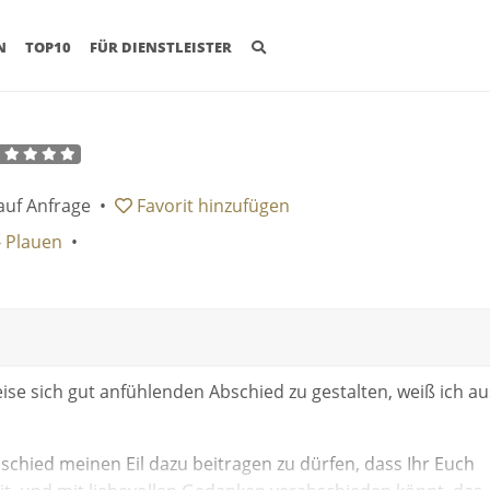
(CURRENT)
N
TOP10
FÜR DIENSTLEISTER
m
auf Anfrage
•
Favorit
hinzufügen
-
Plauen
•
eise sich gut anfühlenden Abschied zu gestalten, weiß ich au
hied meinen Eil dazu beitragen zu dürfen, dass Ihr Euch