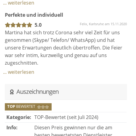
an perfekt aufgehoben gefühlt. Zusätzlich hat
hatten auch ein langes und nettes Kennenlernen im
... weiterlesen
Martina uns mit wertvollen Tipps versorgt und uns
Vorhinein. Wir können Martina als Rednerin für eine
Perfekte und individuell
somit bei der Planung der Trauung super
Hochzeit wärmstens empfehlen!
unterstützt.
5.0
Felix, Karlsruhe am 15.11.2020
Martina hat sich trotz Corona sehr viel Zeit für uns
Wir können Martina mit bestem Gewissen,
genommen (Skype/ Telefon/ WhatsApp) und hat
uneingeschränkt weiterempfehlen. Wir hätten uns
unsere Erwartungen deutlich übertroffen. Die Feier
keine bessere Rednerin vorstellen können. DANKE!
war sehr intim, kurzweilig und genau auf uns
zugeschnitten.
Ihre offene, humorvolle Seite hat es uns leicht
... weiterlesen
gemacht, mit ihr über unsere ganz persönliche
Geschichte zu reden.
Auszeichnungen
Auch unsere Gäste haben uns ein überwältigendes
Feedback zu Martina gegeben.
TOP
BEWERTET
Wir werden die Feier mit ihr für immer in positiver
Erinnerung behalten.
Kategorie:
TOP-Bewertet (seit Juli 2024)
Info:
Diesen Preis gewinnen nur die am
besten bewertetsten Dienstleister.