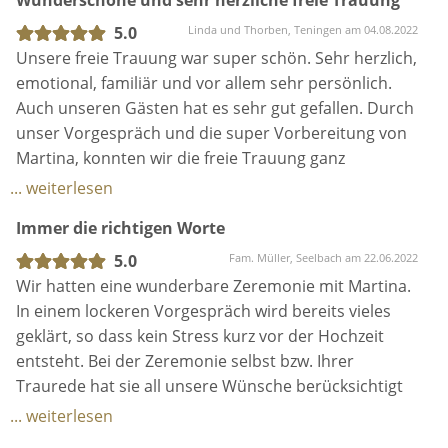
Wunderschöne und sehr herzliche freie Trauung
hat in den Vorgesprächen das ein oder andere Detail
aus uns herausgekitzelt, was die Rede so persönlich
5.0
Linda und Thorben, Teningen am 04.08.2022
gemacht hat und nicht nur unsere Gäste, sondern
Unsere freie Trauung war super schön. Sehr herzlich,
auch uns positiv überrascht hat. Auch beim
emotional, familiär und vor allem sehr persönlich.
gesamten Ablauf der Zeremonie (und Feier im
Auch unseren Gästen hat es sehr gut gefallen. Durch
Allgemeinen) hat uns Martina mit ihrer Erfahrung
unser Vorgespräch und die super Vorbereitung von
sehr geholfen. Vielen vielen Dank und allen, die eine
Martina, konnten wir die freie Trauung ganz
Rednerin für ihre Feier suchen, können wir Martina
entspannt auf uns zukommen lassen. Klare
... weiterlesen
wirklich ohne Einschränkung empfehlen.
Weiterempfehlung. Unsere freie Trauung wird uns
Immer die richtigen Worte
immer in Erinnerung bleiben. Herzlichen Dank
Martina!
5.0
Fam. Müller, Seelbach am 22.06.2022
Wir hatten eine wunderbare Zeremonie mit Martina.
In einem lockeren Vorgespräch wird bereits vieles
geklärt, so dass kein Stress kurz vor der Hochzeit
entsteht. Bei der Zeremonie selbst bzw. Ihrer
Traurede hat sie all unsere Wünsche berücksichtigt
und unsere Vorstellungen übertroffen. Auch
... weiterlesen
während der gesamten Vorbereitung ist sie stets gut