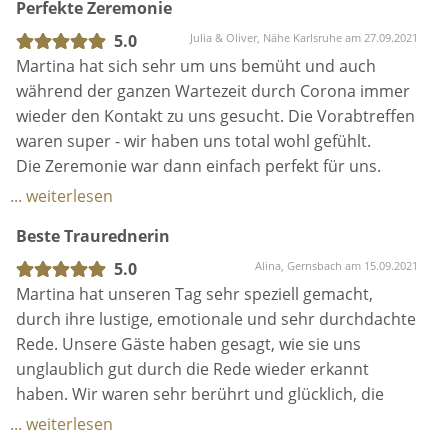
Perfekte Zeremonie
erreichbar. Rundum zu empfehlen :-)
5.0
Julia & Oliver, Nähe Karlsruhe am 27.09.2021
Martina hat sich sehr um uns bemüht und auch
während der ganzen Wartezeit durch Corona immer
wieder den Kontakt zu uns gesucht. Die Vorabtreffen
waren super - wir haben uns total wohl gefühlt.
Die Zeremonie war dann einfach perfekt für uns.
Hierbei ist Martina sehr auf uns eingegangen und
... weiterlesen
hat tolle Ideen eingebracht. Ihre Rede war sehr
Beste Traurednerin
emotional, aber auch heiter und fröhlich.
Persönliche Dinge, die wir ihr anvertraut haben, hat
5.0
Alina, Gernsbach am 15.09.2021
sie sehr sensibel verpackt. Unsere Gäste und wir
Martina hat unseren Tag sehr speziell gemacht,
waren begeistert!
durch ihre lustige, emotionale und sehr durchdachte
Wir können Euch Martina nur wärmstens empfehlen!
Rede. Unsere Gäste haben gesagt, wie sie uns
unglaublich gut durch die Rede wieder erkannt
haben. Wir waren sehr berührt und glücklich, die
Rede war das Highlight unserer Hochzeit. Ich
... weiterlesen
empfehle Martina vom ganzen Herzen weiter.