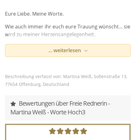
Eure Liebe. Meine Worte.
Wie auch immer ihr euch eure Trauung wünscht... sie
wird zu meiner Herzensangelegenheit.
Herzlich. Authentisch. Familiär. Entspannt. Fröhlich.
... weiterlesen
Tiefgründig. Maßgeschneidert. Berührend.
Vielfältig. Deutsch mit Französisch, Englisch,
Griechisch oder Badisch?
Beschreibung verfasst von: Martina Weiß, Sofienstraße 13,
Ich habe eine Ausbildung zur Freien Rednerin mit
77654 Offenburg, Deutschland
Zertifikat der IHK Köln absolviert. Ob ich die Richtige
für euch bin? Lernt mich unverbindlich kennen! Ich
Bewertungen über Freie Rednerin -
freue mich auf euch.
Martina Weiß - Worte Hoch3