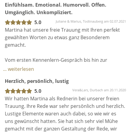
Einfühlsam. Emotional. Humorvoll. Offen.
Umgänglich. Unkompliziert.
5.0
Juliane & Marius, Todtnauberg am 02.07.2021
Martina hat unsere freie Trauung mit Ihren perfekt
gewählten Worten zu etwas ganz Besonderem
gemacht.
Vom ersten Kennenlern-Gespräch bis hin zur
eigentlichen Trauung hat sie zu jeder Zeit den Fokus
... weiterlesen
auf uns als Brautpaar gelegt und ist auf jegliche
Herzlich, persönlich, lustig
Wünsche & Vorstellungen eingegangen. Durch
Zuhören und die richtigen Fragen hat sie es
5.0
Vera&Lars, Durbach am 20.11.2020
innerhalb kürzester Zeit geschafft uns
Wir hatten Martina als Rednerin bei unserer freien
kennenzulernen. Der Beweis hierfür ist ihre perfekte
Trauung. Ihre Rede war sehr persönlich und herzlich.
Traurede vor uns und unserer engsten Familie.
Lustige Elemente waren auch dabei, so wie wir es
Mit ihrer offenen, warmherzigen,
uns gewünscht hatten. Sie hat sich sehr viel Mühe
vertrauenswürdigen Art haben wir uns von Anfang
gemacht mit der ganzen Gestaltung der Rede, wir