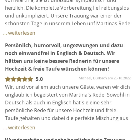
von Martina, sie ist unfassbar sympathisch und
herzlich. Die komplette Vorbereitung lief reibungslos
und unkompliziert. Unsere Trauung war einer der
schönsten Tage in unserem Leben unf Martinas Rede
hat zu 100% zu uns gepasst. Sie hat sich jede
... weiterlesen
Kleinigkeit aus dem Vorgespräch gemerkt und
Persönlich, humorvoll, ungezwungen und dazu
daraus die perfekte Traurede gemacht. Wir sind
noch einwandfrei in Englisch & Deutsch. Wir
würden Martina jederzeit wieder wählen und würden
hätten uns keine bessere Rednerin für unsere
sie jedem wärmstens empfehlen.
Hochzeit & freie Taufe wünschen können!
5.0
Michael, Durbach am 25.10.2022
Wir, und vor allem auch unsere Gäste, waren wirklich
unglaublich begeistert von Martina's Rede. Sowohl in
Deutsch als auch in Englisch hat sie eine sehr
persönliche Rede für unsere Hochzeit und freie
Taufe gehalten und dabei die perfekte Mischung aus
Romantik, Ernst & Humor gefunden. Sie ist perfekt
... weiterlesen
auf unsere persönliche Wünsche eingegangen und