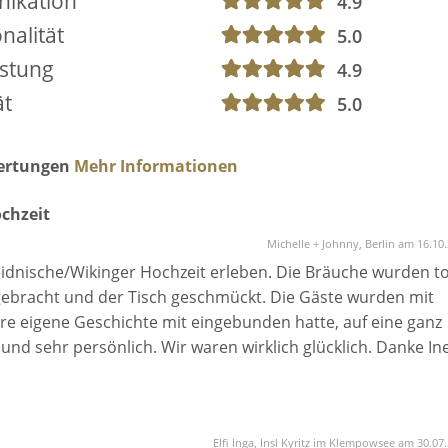
ikation
4.9
nalität
5.0
istung
4.9
ät
5.0
wertungen
Mehr Informationen
chzeit
Michelle + Johnny, Berlin am 16.10
eidnische/Wikinger Hochzeit erleben. Die Bräuche wurden to
gebracht und der Tisch geschmückt. Die Gäste wurden mit
e eigene Geschichte mit eingebunden hatte, auf eine ganz
und sehr persönlich. Wir waren wirklich glücklich. Danke In
Elfi Inga, Insl Kyritz im Klempowsee am 30.07