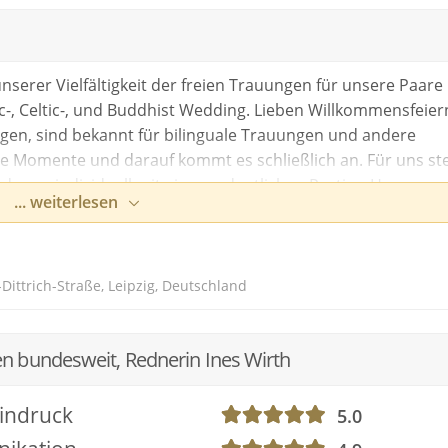
 klickst, erklärst Du Dich damit einverstanden,
rbindung zu Vimeo hergestellt wird.
unserer Vielfältigkeit der freien Trauungen für unsere Paare
ic-, Celtic-, und Buddhist Wedding. Lieben Willkommensfeier
ngen, sind bekannt für bilinguale Trauungen und andere
nen zum Datenschutz bei „Vimeo“ findest Du
e Momente und darauf kommt es schließlich an. Für uns st
enschutzerklärung
des Anbieters.
und ganz individuell mit einer ordentlichen Portion Humor u
... weiterlesen
.
Dittrich-Straße, Leipzig, Deutschland
n bundesweit, Rednerin Ines Wirth
indruck
5.0