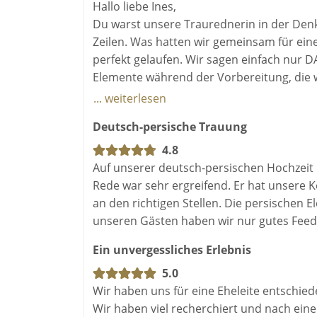
Hallo liebe Ines,
Du warst unsere Traurednerin in der Den
Zeilen. Was hatten wir gemeinsam für eine
perfekt gelaufen. Wir sagen einfach nur D
Elemente während der Vorbereitung, die 
unsere Wünsche gefüllt haben. Am Hochzei
... weiterlesen
Herzlichkeit die nötige Ruhe mit auf den
Deutsch-persische Trauung
Kurzum - wir sind sehr glücklich dass si
Zeremonienmeisterin für unsere Hochzeit 
4.8
Auf unserer deutsch-persischen Hochzeit
Wir wünschen dir weiterhin viel Erfolg m
Rede war sehr ergreifend. Er hat unsere
Kompetenzen in Anspruch zu nehmen. Es
an den richtigen Stellen. Die persischen E
unseren Gästen haben wir nur gutes Fe
Ein unvergessliches Erlebnis
5.0
Wir haben uns für eine Eheleite entschied
Wir haben viel recherchiert und nach eine