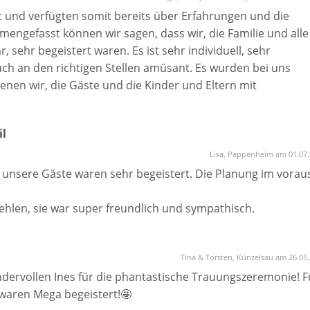
t und verfügten somit bereits über Erfahrungen und die
ngefasst können wir sagen, dass wir, die Familie und alle
sehr begeistert waren. Es ist sehr individuell, sehr
ch an den richtigen Stellen amüsant. Es wurden bei uns
nen wir, die Gäste und die Kinder und Eltern mit
, dass wir noch heute insbesondere an ihre durchgeführte
ückdenken.
il
zu dritt und wir haben jeweils einen Fragebogen ausgefüllt.
iebene, außergewöhnliche Zeremonie erstellt. Eine absolute
Lisa, Pappenheim am 01.07
sagen Elfi und Frithjof
unsere Gäste waren sehr begeistert. Die Planung im vorau
ehlen, sie war super freundlich und sympathisch.
Tina & Torsten, Künzelsau am 26.05
dervollen Ines für die phantastische Trauungszeremonie! F
waren Mega begeistert!🤩