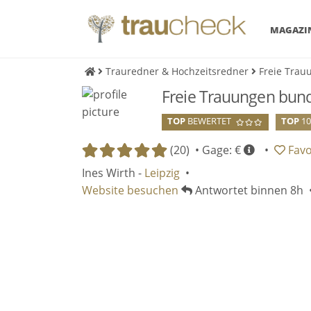
MAGAZI
Trauredner & Hochzeitsredner
Freie Trau
Freie Trauungen bund
TOP
BEWERTET
TOP
1
(20) •
Gage: €
•
Favo
Ines Wirth -
Leipzig
•
Website besuchen
Antwortet binnen 8h 
Eing