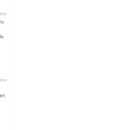
.2025
hr
de
.2024
den