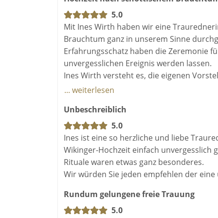
5.0
Mit Ines Wirth haben wir eine Trauredne
Brauchtum ganz in unserem Sinne durchge
Erfahrungsschatz haben die Zeremonie für
unvergesslichen Ereignis werden lassen.
Ines Wirth versteht es, die eigenen Vorst
lebt ihre Rolle als Traurednerin und erze
... weiterlesen
Wir haben unsere Trauung in jedem Mome
Unbeschreiblich
5.0
Ines ist eine so herzliche und liebe Trau
Wikinger-Hochzeit einfach unvergesslich 
Rituale waren etwas ganz besonderes.
Wir würden Sie jeden empfehlen der eine
Rundum gelungene freie Trauung
5.0