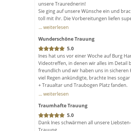
unsere Traurednerin!
Sie ging auf unsere Wünsche ein und brach
toll mit ihr. Die Vorbereitungen liefen s
Aufregung pur! Ines kam dann und wir sahe
... weiterlesen
bereitete alles in Ruhe vor.
Wunderschöne Trauung
Dann wurde die Zeremonie abgehalten. Wir 
sprach viele mit Namen an, die Sie an die
5.0
Sache noch familiärer. Nach der Zeremonie
Ines hat uns vor einer Woche auf Burg Han
dass wir nicht mehr Zeit mit Ines verbringe
Videotreffen, in denen wir alles im Detail
Herzmensch! Wir können Ines auf jeden Fa
freundlich und wir haben uns in sicheren
vielleicht eine Erneuerung unseres Gelüb
viel Regen ankündigte, brachte Ines sogar 
+ Traualtar und Traubogen Platz fanden.
... weiterlesen
Die Trauung war wunderschön und emotion
Traumhafte Trauung
passte perfekt.
Unsere Hochzeit wird uns so immer in Eri
5.0
sagten, dass sie selten so eine schöne Tra
Dank Ines schwärmen all unsere Liebsten
Trauung.