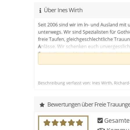
Indem Du auf diese Fläche
dass eine Ve
Über Ines Wirth
Seit 2006 sind wir im In- und Ausland mit 
unterwegs. Wir sind Spezialisten für Goth
freie Taufen, gleichgeschlechtliche Trauu
Weitere Informatio
Anlässe. Wir schenken euch unvergesslich
in der
Dat
ihr, als Paar, im Mittelpunkt. Persönlich 
Leichtigkeit möchten wir euch verzaubern
Beschreibung verfasst von: Ines Wirth, Richard-
Bewertungen über Freie Trauunge
Gesamte