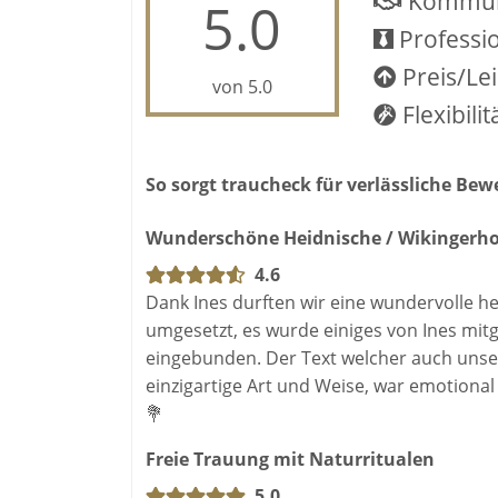
Kommun
5.0
Professio
Preis/Le
von 5.0
Flexibilit
So sorgt traucheck für verlässliche Be
Wunderschöne Heidnische / Wikingerho
4.6
Dank Ines durften wir eine wundervolle h
umgesetzt, es wurde einiges von Ines mit
eingebunden. Der Text welcher auch unser
einzigartige Art und Weise, war emotional 
💐
Freie Trauung mit Naturritualen
5.0