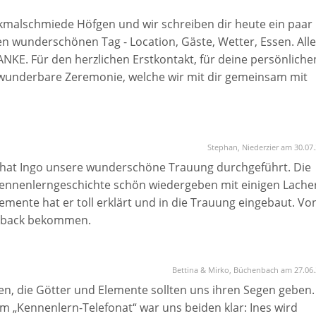
kmalschmiede Höfgen und wir schreiben dir heute ein paar
n wunderschönen Tag - Location, Gäste, Wetter, Essen. Alle
ANKE. Für den herzlichen Erstkontakt, für deine persönliche
wunderbare Zeremonie, welche wir mit dir gemeinsam mit
tstag selbst hast du uns mit deiner unaufgeregten
 Weg gegeben und auch mal für einen Durchatmer gesorgt:)
ch unsere Wege gekreuzt haben und können uns keine besser
vorstellen.
Stephan, Niederzier am 30.07
 hat Ingo unsere wunderschöne Trauung durchgeführt. Die
it deiner Agentur und können nur jedem empfehlen deine
 Kennenlerngeschichte schön wiedergeben mit einigen Lache
 war rundum super!
lemente hat er toll erklärt und in die Trauung eingebaut. Vo
edback bekommen.
Bettina & Mirko, Büchenbach am 27.06
en, die Götter und Elemente sollten uns ihren Segen geben.
m „Kennenlern-Telefonat“ war uns beiden klar: Ines wird