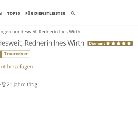
(CURRENT)
N
TOP10
FÜR DIENSTLEISTER
ungen bundesweit, Rednerin Ines Wirth
esweit, Rednerin Ines Wirth
Diamant
0
Trauredner
rit
hinzufügen
•
21 Jahre tätig
ebettetes Vimeo Video