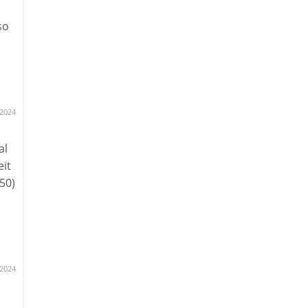
so
e
.2024
id,
al
r
it
50)
.2024