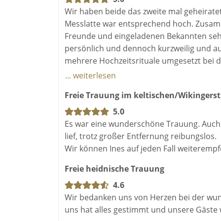
Wir haben beide das zweite mal geheirate
Messlatte war entsprechend hoch. Zusamme
Freunde und eingeladenen Bekannten sehr, 
persönlich und dennoch kurzweilig und au
mehrere Hochzeitsrituale umgesetzt bei de
eingebunden waren. Ines hat es geschafft
... weiterlesen
Zeremonie an unserem Hochzeitstag zur
Freie Trauung im keltischen/Wikingerst
Die Vorbereitung lief mit einem Gespräch 
Aus diesen Infos hat Ines die oben beschr
5.0
Empfehlung für jede Hochzeit! Lieben Dank 
Es war eine wunderschöne Trauung. Auch 
lief, trotz großer Entfernung reibungslos.
Wir können Ines auf jeden Fall weiterempf
Freie heidnische Trauung
4.6
Wir bedanken uns von Herzen bei der wun
uns hat alles gestimmt und unsere Gäste 