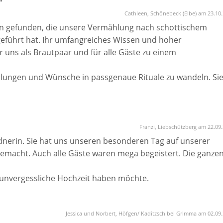
Cathleen, Schönebeck (Elbe) am 23.10
rin gefunden, die unsere Vermählung nach schottischem
führt hat. Ihr umfangreiches Wissen und hoher
 uns als Brautpaar und für alle Gäste zu einem
ellungen und Wünsche in passgenaue Rituale zu wandeln. Si
ugt dadurch eine große Glaubwürdigkeit der Trauung.
nt sehr genossen.
Franzi, Liebschützberg am 22.09
rednerin. Sie hat uns unseren besonderen Tag auf unserer
gemacht. Auch alle Gäste waren mega begeistert. Die ganze
 unvergessliche Hochzeit haben möchte.
Jessica und Norbert, Höfgen/ Kaditzsch bei Grimma am 02.09