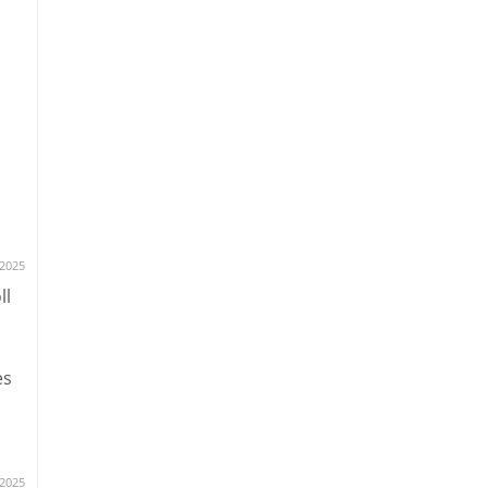
.2025
ll
es
.2025