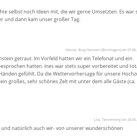
te selbst noch Ideen mit, die wir gerne Umsetzten. Es war 
uper und dann kam unser großer Tag.
n uns - außer über Skype - das erste mal persönlich. Sie
hatten das Gefühl, dass Ines ein Teil unserer Sippe ist. Sie
sem Tag erst kennengelernt hatte. Somit machte es die ganz
Nikolai, Burg Hanstein (Bornhagen) am 07.06
 kam Sie dann noch auf nen Kaffee mit. Heute tut es uns Le
stein getraut. Im Vorfeld hatten wir ein Telefonat und ein
n konnten, da dann doch viel los war. Ines ist ein
 besprochen hatten. Ines war stets super vorbereitet und tot
ll weiterempfehlen und behalten Sie auch im Auge, wenn wi
 Händen gefühlt. Da die Wettervorhersage für unsere Hochze
des planen.
ein großes, sehr schönes Zelt mit unter dem alle Gäste (ca. 
al. Ines hatte alles wunderbar vorbereitet und der Ablauf
nnerung bleiben. Auch unsere Gäste waren begeistert. Viele
Lisa, Tannenberg am 26.05
uung erlebt hätten.
- und natürlich auch wir- von unserer wunderschönen