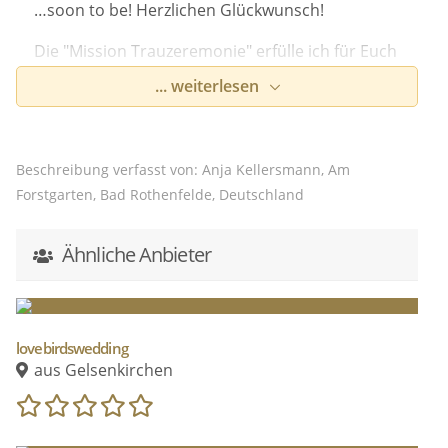
…soon to be! Herzlichen Glückwunsch!
Die "Mission Trauzeremonie" erfülle ich für Euch
mit Leidenschaft!
... weiterlesen
Eure gemeinsame LIebesgeschichte wird lebendig
und Eure Zeremonie für Euch und Eure Gäste
spannend, emotional, durchweg unterhaltsam
Beschreibung verfasst von: Anja Kellersmann, Am
und ein unvergessliches Erlebnis. Versprochen!
Forstgarten, Bad Rothenfelde, Deutschland
Ähnliche Anbieter
lovebirdswedding
aus Gelsenkirchen