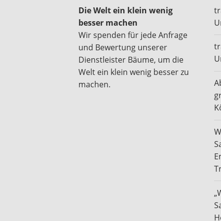
Die Welt ein klein wenig
t
besser machen
U
Wir spenden für jede Anfrage
t
und Bewertung unserer
U
Dienstleister Bäume, um die
Welt ein klein wenig besser zu
A
machen.
g
K
W
S
E
T
„
S
H