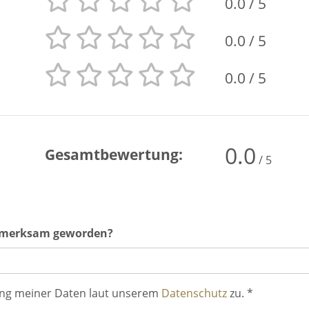
0.0
/ 5
0.0
/ 5
0.0
/ 5
0.0
Gesamtbewertung:
/ 5
ufmerksam geworden?
ung meiner Daten laut unserem
Datenschutz
zu. *