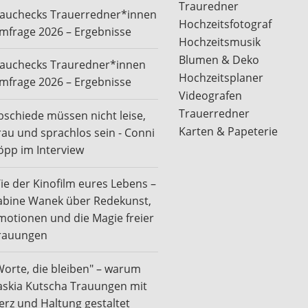
Trauredner
rauchecks Trauerredner*innen
Hochzeitsfotograf
mfrage 2026 – Ergebnisse
Hochzeitsmusik
Blumen & Deko
rauchecks Trauredner*innen
Hochzeitsplaner
mfrage 2026 – Ergebnisse
Videografen
Trauerredner
bschiede müssen nicht leise,
Karten & Papeterie
rau und sprachlos sein - Conni
öpp im Interview
ie der Kinofilm eures Lebens –
abine Wanek über Redekunst,
motionen und die Magie freier
rauungen
Worte, die bleiben" – warum
askia Kutscha Trauungen mit
erz und Haltung gestaltet