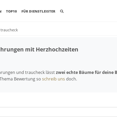
(CURRENT)
N
TOP10
FÜR DIENSTLEISTER
t traucheck
fahrungen mit Herzhochzeiten
ahrungen und traucheck lässt
zwei echte Bäume für deine 
 Thema Bewertung so
schreib uns
doch.