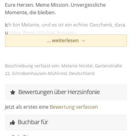
Eure Herzen. Meine Mission. Unvergessliche
Momente, die bleiben.
Ich bin Melanie, und es ist ein echtes Geschenk, dass
unsere Wege sich hier kreuzen.
... weiterlesen
Eure Hochzeit ist so viel mehr als nur ein Tag – sie ist
der Höhepunkt eurer ganz persönlichen
Liebesgeschichte. Damit dieser besondere
Beschreibung verfasst von: Melanie Nicolei, Gartenstraße
Moment für euch und all eure
22, Schrobenhausen-Mühlried, Deutschland
Gäste wirklich unvergesslich wird, braucht es zwei
Dinge: Worte, die tief berühren und Musik, die direkt
ins Herz geht.
Bewertungen über Herzsinfonie
Als eure professionelle Sängerin und erfahrene freie
Jetzt als erstes eine
Bewertung verfassen
Traurednerin mache ich genau das zu meiner
Herzensmission.
Buchbar für
Lasst uns gemeinsam diese magischen Momente