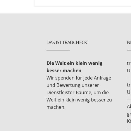
DAS IST TRAUCHECK
N
Die Welt ein klein wenig
t
besser machen
U
Wir spenden für jede Anfrage
t
und Bewertung unserer
U
Dienstleister Bäume, um die
Welt ein klein wenig besser zu
A
machen.
g
K