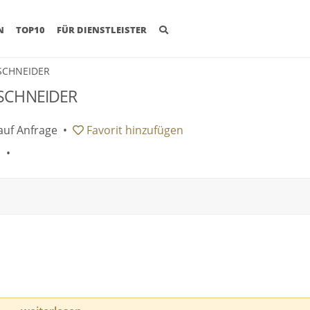
(CURRENT)
N
TOP10
FÜR DIENSTLEISTER
 SCHNEIDER
O SCHNEIDER
auf Anfrage
•
Favorit
hinzufügen
 •