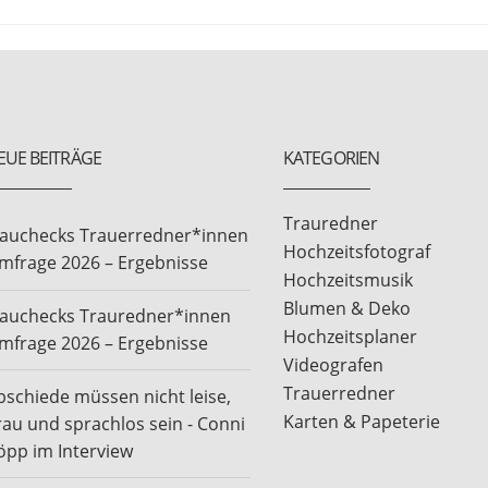
EUE BEITRÄGE
KATEGORIEN
Trauredner
rauchecks Trauerredner*innen
Hochzeitsfotograf
mfrage 2026 – Ergebnisse
Hochzeitsmusik
Blumen & Deko
rauchecks Trauredner*innen
Hochzeitsplaner
mfrage 2026 – Ergebnisse
Videografen
Trauerredner
bschiede müssen nicht leise,
Karten & Papeterie
rau und sprachlos sein - Conni
öpp im Interview