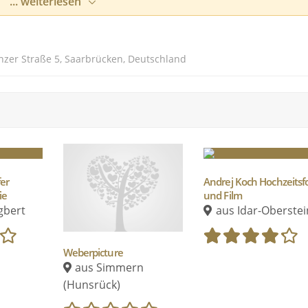
... weiterlesen
nd gutes Essen.
e.
nzer Straße 5, Saarbrücken, Deutschland
h meine Fotos, die Erinnerungen und Emotionen an diesem
er
Andrej Koch Hochzeitsf
ie
und Film
gbert
aus Idar-Oberstei
Weberpicture
aus Simmern
(Hunsrück)