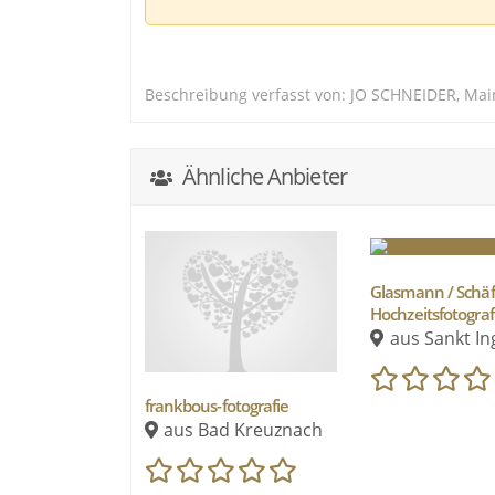
Ich liebe die schönen Dinge des Lebens u
Eigentlich mache ich nur Fotos Eurer Lieb
Beschreibung verfasst von: JO SCHNEIDER, Mai
Aber in Wirklichkeit helfe ich Euch durc
besonderen Tag über Jahre zu bewahren.
L'amour toujours
Ähnliche Anbieter
Glasmann / Schäf
Hochzeitsfotograf
aus Sankt In
frankbous-fotografie
aus Bad Kreuznach