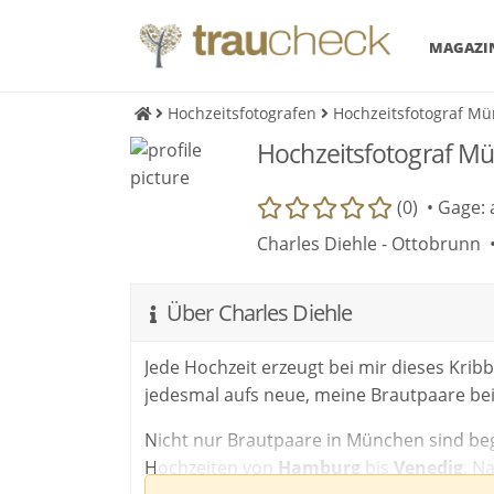
MAGAZI
Hochzeitsfotografen
Hochzeitsfotograf Mü
Hochzeitsfotograf Mü
(0) •
Gage: 
Charles Diehle - Ottobrunn 
Über Charles Diehle
Jede Hochzeit erzeugt bei mir dieses Krib
jedesmal aufs neue, meine Brautpaare be
Nicht nur Brautpaare in München sind be
Hochzeiten von
Hamburg
bis
Venedig
. N