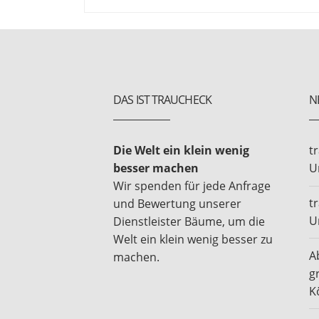
DAS IST TRAUCHECK
N
Die Welt ein klein wenig
t
besser machen
U
Wir spenden für jede Anfrage
t
und Bewertung unserer
U
Dienstleister Bäume, um die
Welt ein klein wenig besser zu
A
machen.
g
K