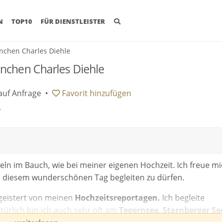
(CURRENT)
N
TOP10
FÜR DIENSTLEISTER
nchen Charles Diehle
nchen Charles Diehle
auf Anfrage
•
Favorit
hinzufügen
•
beln im Bauch, wie bei meiner eigenen Hochzeit. Ich freue m
i diesem wunderschönen Tag begleiten zu dürfen.
geistert von meinen
Hochzeitsreportagen.
Ich begleite
atürlich bin ich auch sehr oft am
Tegernsee
,
Starnberger Se