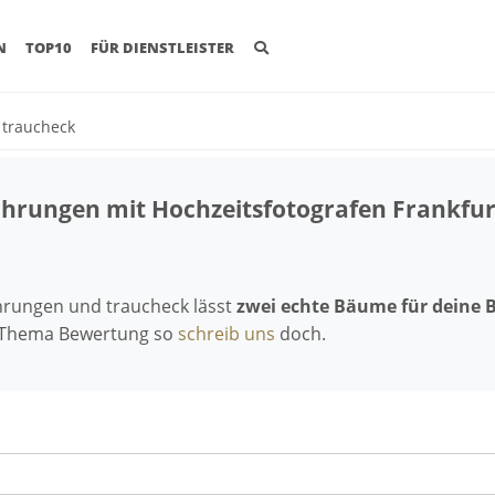
(CURRENT)
N
TOP10
FÜR DIENSTLEISTER
t traucheck
fahrungen mit Hochzeitsfotografen Frankfur
ahrungen und traucheck lässt
zwei echte Bäume für deine 
 Thema Bewertung so
schreib uns
doch.