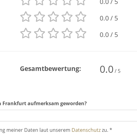
0.0
/ 5
0.0
/ 5
0.0
/ 5
0.0
Gesamtbewertung:
/ 5
en Frankfurt aufmerksam geworden?
ung meiner Daten laut unserem
Datenschutz
zu. *