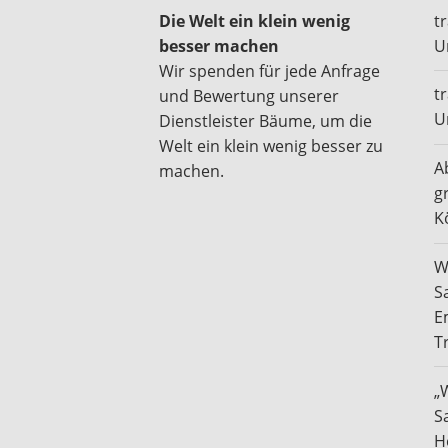
Die Welt ein klein wenig
t
besser machen
U
Wir spenden für jede Anfrage
t
und Bewertung unserer
U
Dienstleister Bäume, um die
Welt ein klein wenig besser zu
A
machen.
g
K
W
S
E
T
„
S
H