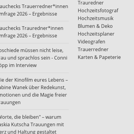
Trauredner
rauchecks Trauerredner*innen
Hochzeitsfotograf
mfrage 2026 – Ergebnisse
Hochzeitsmusik
Blumen & Deko
rauchecks Trauredner*innen
Hochzeitsplaner
mfrage 2026 – Ergebnisse
Videografen
Trauerredner
bschiede müssen nicht leise,
Karten & Papeterie
rau und sprachlos sein - Conni
öpp im Interview
ie der Kinofilm eures Lebens –
abine Wanek über Redekunst,
motionen und die Magie freier
rauungen
Worte, die bleiben" – warum
askia Kutscha Trauungen mit
erz und Haltung gestaltet