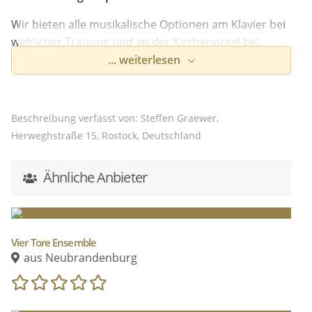
Wir bieten alle musikalische Optionen am Klavier bei
weltlicher Trauung und an der Kirchenorgel bei
geistlicher Vermählung vor Gott.
... weiterlesen
Weiterhin bedienen wir alle pianistischen Szenarien
Ihrer Tagesdramaturgie. (z.B. Lounge Jazz zum
Beschreibung verfasst von: Steffen Graewer,
Sektempfang, Haydn Sonaten und François Couperin
Herweghstraße 15, Rostock, Deutschland
bei Tisch)
Alle Genre
Ähnliche Anbieter
unbegrenztes Repertoire
Arrangements von speziellen Wünschen nach
Absprache
Vier Tore Ensemble
aus Neubrandenburg