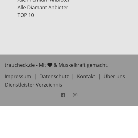
Alle Diamant Anbieter
TOP 10
traucheck.de - Mit
& Muskelkraft gemacht.
Impressum
|
Datenschutz
|
Kontakt
|
Über uns
Dienstleister Verzeichnis