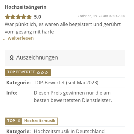
und zuverlässig ist.
Hochzeitsängerin
Danke, dass du unser Fest bereichert hast, Saja!
5.0
Christian, 59174 am 02.03.2020
War pünktlich, es waren alle begeistert und gerührt
vom gesang mit harfe
... weiterlesen
Auszeichnungen
TOP
BEWERTET
Kategorie:
TOP-Bewertet (seit Mai 2023)
Info:
Diesen Preis gewinnen nur die am
besten bewertetsten Dienstleister.
TOP
10
Hochzeitsmusik
Kategorie:
Hochzeitsmusik in Deutschland