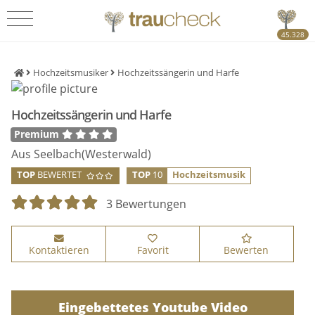
45.328
Hochzeitsmusiker
Hochzeitssängerin und Harfe
Hochzeitssängerin und Harfe
Premium
Aus Seelbach(Westerwald)
TOP
BEWERTET
TOP
10
Hochzeitsmusik
3 Bewertungen
Kontaktieren
Favorit
Bewerten
Eingebettetes Youtube Video
Eingebettetes Youtube Video
Eingebettetes Youtube Video
Eingebettetes Youtube Video