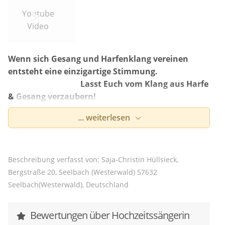
Youtube
Video
Wenn sich Gesang und Harfenklang vereinen
entsteht eine einzigartige Stimmung.
Lasst Euch vom Klang aus Harfe
& Gesang verzaubern!
Hi, ich bin Saja :)
... weiterlesen
Seit 2007 verleihe ich mit dem Zusammenspiel aus
professionellem, einfühlsamem Gesang und den
Beschreibung verfasst von: Saja-Christin Hüllsieck,
sanften, edlen Klängen der Harfe Euren großen
Bergstraße 20, Seelbach (Westerwald) 57632
Momenten eine unvergessliche Note.
Seelbach(Westerwald), Deutschland
Jede Hochzeit ist individuell und bei der Planung
begleite und berate ich meine Brautpaare bei ihrer
Bewertungen über Hochzeitssängerin
Liedauswahl und der Platzierung der einzelnen