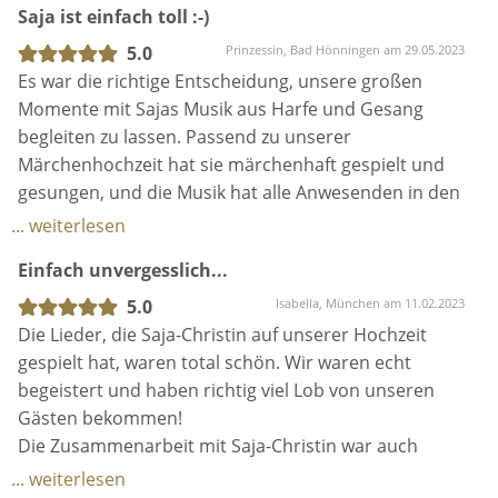
Saja ist einfach toll :-)
Einsatz-Gebiet
5.0
Prinzessin, Bad Hönningen am 29.05.2023
Es war die richtige Entscheidung, unsere großen
Für meine Brautpaare bin ich deutschlandweit und
Momente mit Sajas Musik aus Harfe und Gesang
über die Landesgrenzen hinaus unterwegs. Ich reise
begleiten zu lassen. Passend zu unserer
an die ganz unterschiedlichsten Orte: Kirchen,
Märchenhochzeit hat sie märchenhaft gespielt und
Standesämter, Schlösser, Burgen und Burg-
gesungen, und die Musik hat alle Anwesenden in den
Routinen, Museen, Bergkuppeln – überall dort hin,
7. Himmel der Liebe entführt. Sie ist so ein
wo geheiratet wird.
... weiterlesen
freundlicher und lieber Mensch mit viel Talent.
Meine große Passion: Menschen mit meiner Musik
Einfach unvergesslich...
Herzlichen Dank.
aus Harfe & Gesang emotional zu berühren, Eure
5.0
Isabella, München am 11.02.2023
großen Momente musikalisch zu tragen und
Die Lieder, die Saja-Christin auf unserer Hochzeit
unvergesslich werden zu lassen.
gespielt hat, waren total schön. Wir waren echt
begeistert und haben richtig viel Lob von unseren
Ich freue mich auf Euch!
Gästen bekommen!
Eure Saja
Die Zusammenarbeit mit Saja-Christin war auch
wirklich gut, weil sie klar und positiv kommuniziert
... weiterlesen