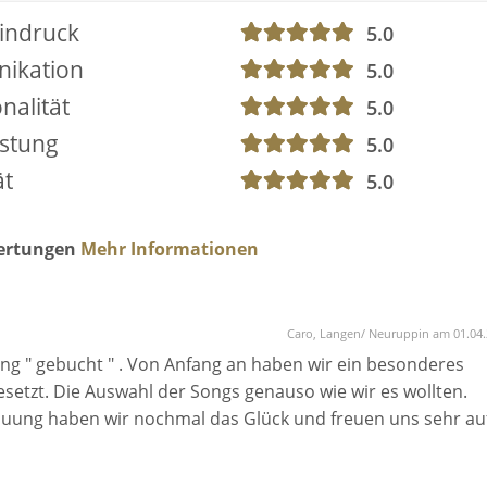
indruck
5.0
ikation
5.0
direkt ins Herz geht..."
t die Auswahl nicht leicht"
nalität
5.0
d Tränen der Rührung in den Augen meines Mannes!"
istung
5.0
ornoregelungen während der Corona-Pandemie:
ät
5.0
ltung untersagen oder der Gesang in den Räumlichkeiten ni
 sind für eine Stornierung der Buchung aufgrund "höherer
wertungen
Mehr Informationen
es wird bei der Buchung vertraglich fixiert, sodass für die
siken bestehen.
Caro, Langen/ Neuruppin am 01.04
ung " gebucht " . Von Anfang an haben wir ein besonderes
setzt. Die Auswahl der Songs genauso wie wir es wollten.
rauung haben wir nochmal das Glück und freuen uns sehr au