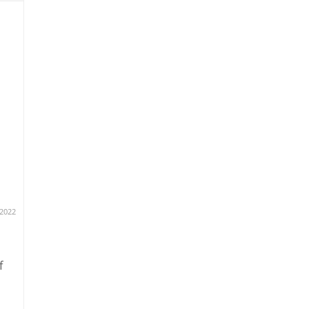
cht
.2022
f