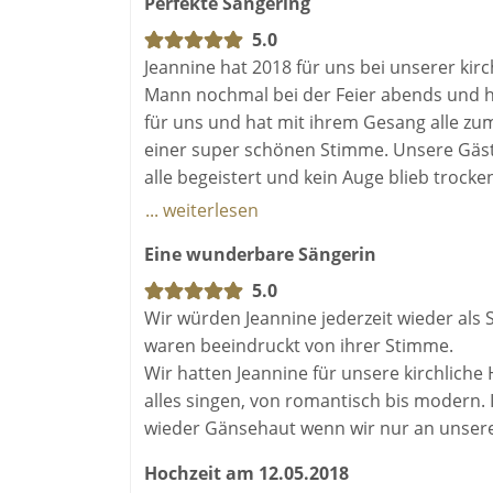
Perfekte Sängering
5.0
Jeannine hat 2018 für uns bei unserer ki
Mann nochmal bei der Feier abends und h
für uns und hat mit ihrem Gesang alle zum 
einer super schönen Stimme. Unsere Gäs
alle begeistert und kein Auge blieb trocke
Jeannine hat 2020 zur Taufe unserer Toc
... weiterlesen
für uns zu singen. Wir hören sie auch ger
Eine wunderbare Sängerin
Also wenn ihr jemanden mit einer unbeschr
Jeannine richtig!!
5.0
Wir würden Jeannine jederzeit wieder als
waren beeindruckt von ihrer Stimme.
Wir hatten Jeannine für unsere kirchliche
alles singen, von romantisch bis modern. 
wieder Gänsehaut wenn wir nur an unsere
Hochzeit am 12.05.2018