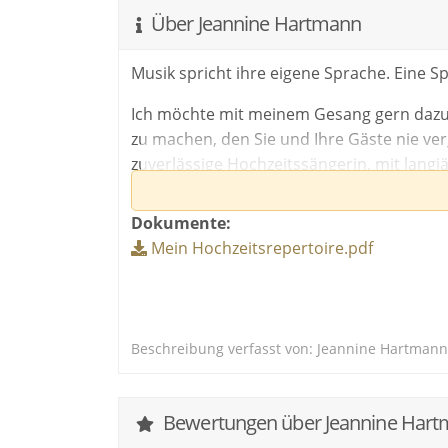
Über Jeannine Hartmann
Musik spricht ihre eigene Sprache. Eine Sp
Ich möchte mit meinem Gesang gern dazu 
zu machen, den Sie und Ihre Gäste nie ver
zuverlässige Hochzeitssängerin, mit langj
unter die Haut und ans Herz geht.
Dokumente:
Ob zur Trauung in der Kirche, im Standes
Mein Hochzeitsrepertoire.pdf
Wunschsongs
(in der Regel 3 - 4 Titel) aus meinem umf
Gäste von meiner warmen, gefühlvollen un
nicht aufgelistet sein, werde ich es nach M
Beschreibung verfasst von: Jeannine Hartmann
Mein Special:
Bestellen sie ihre Hochzeitslieder, von m
Bewertungen über Jeannine Hartma
zur ewigen Erinnerung an diesen ganz b