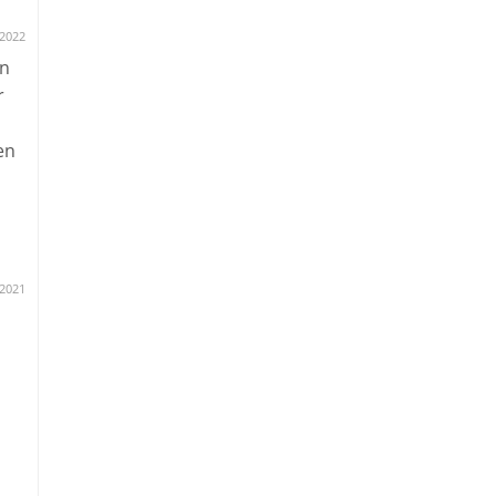
.2022
en
r
en
n
.2021