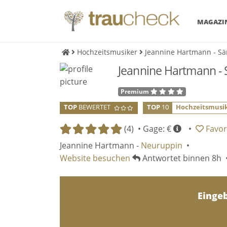
MAGAZI
Hochzeitsmusiker
Jeannine Hartmann - Sä
Jeannine Hartmann - 
Premium
TOP
BEWERTET
TOP
10
Hochzeitsmusi
(4) •
Gage: €
•
Favor
Jeannine Hartmann -
Neuruppin
•
Website besuchen
Antwortet binnen 8h 
Einge
Einge
Einge
Einge
Einge
Einge
Einge
Einge
Einge