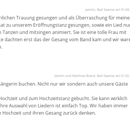
Jasmin, Bad Saarow am 01.04
rchlichen Trauung gesungen und als Überraschung für mein
at zu unserem Eröffnungstanz gesungen, sowie ein Lied nu
Tanzen und mitsingen animiert. Sie ist eine tolle Frau mit
te dachten erst das der Gesang vom Band kam und wir war
n.
hter gesungen. Und wir würden sie immer wieder beauftrage
ne wenn sie auf Veranstaltungen sinkt.
eiblichen Stimme sucht der herzlich ist, dann seit ihr bei
Jasmin und Matthias Brand, Bad Saarow am 01.02
 Sängerin buchen. Nicht nur wir sondern auch unsere Gäste
 Hochzeit und zum Hochzeitstanz gebucht. Sie kann wirklich
Ihre Auswahl von Liedern ist einfach Top. Wir haben immer
 Hochzeit und ihren Gesang zurück denken.