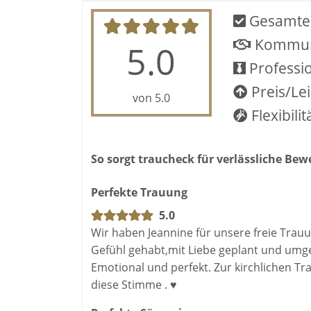
So schwärmen Hochzeitspaare:
Gesamte
Kommun
"Eine Stimme, die unter die Haut und 
5.0
"Ein mega großes Repertoire - da fäll
Professio
"Gänsehaut pur bei allen Gästen un
Preis/Le
von 5.0
+++ Wichtige Informationen bzgl. der St
Flexibilit
Sofern behördliche Auflagen die Veransta
zugelassen ist (Standesamt oder Kirche),
So sorgt traucheck für verlässliche Be
Gewalt" KEINE STORNOKOSTEN zu leisten. Di
Veranstalter / Hochzeitspaare keinerlei Ri
Perfekte Trauung
5.0
Wir haben Jeannine für unsere freie Trau
Gefühl gehabt,mit Liebe geplant und umge
Emotional und perfekt. Zur kirchlichen T
diese Stimme . ♥️