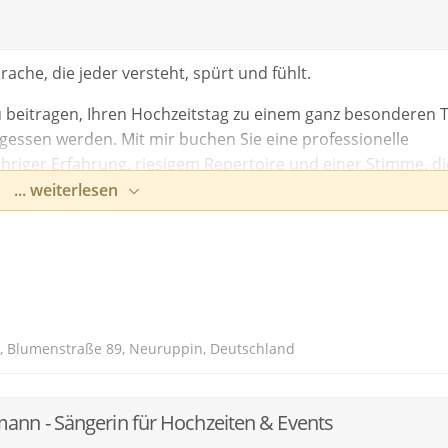
rache, die jeder versteht, spürt und fühlt.
beitragen, Ihren Hochzeitstag zu einem ganz besonderen 
gessen werden. Mit mir buchen Sie eine professionelle
ähriger Erfahrung, riesigem Repertoire und einer Stimme, di
... weiterlesen
amt oder zur freien Trauungszeremonie - wählen Sie Ihre
angreichen Hochzeitsrepertoire und lassen Sie sich und Ihre
d ausdrucksstarken Stimme verzaubern. ​Sollte ihr Lied (no
öglichkeit gern für Sie einstudieren.
, Blumenstraße 89, Neuruppin, Deutschland
ir im Homestudio eingesungen,
nn - Sängerin für Hochzeiten & Events
esonderen Moment.