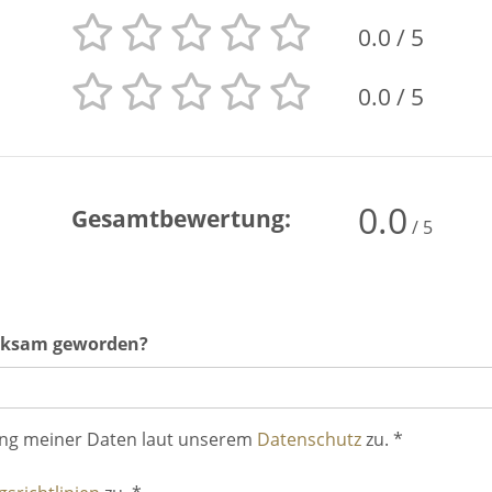
0.0
/ 5
0.0
/ 5
0.0
Gesamtbewertung:
/ 5
erksam geworden?
ung meiner Daten laut unserem
Datenschutz
zu. *