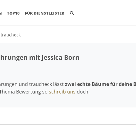
(CURRENT)
N
TOP10
FÜR DIENSTLEISTER
t traucheck
ahrungen mit Jessica Born
ahrungen und traucheck lässt
zwei echte Bäume für deine 
 Thema Bewertung so
schreib uns
doch.