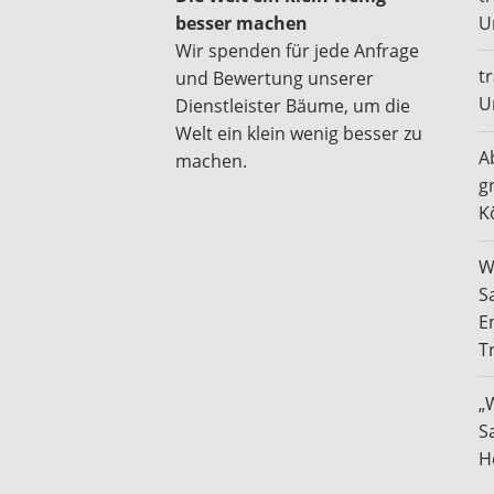
besser machen
U
Wir spenden für jede Anfrage
t
und Bewertung unserer
U
Dienstleister Bäume, um die
Welt ein klein wenig besser zu
A
machen.
g
K
W
S
E
T
„
S
H