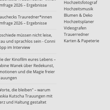
Hochzeitsfotograf
mfrage 2026 – Ergebnisse
Hochzeitsmusik
Blumen & Deko
rauchecks Trauredner*innen
Hochzeitsplaner
mfrage 2026 – Ergebnisse
Videografen
Trauerredner
bschiede müssen nicht leise,
Karten & Papeterie
rau und sprachlos sein - Conni
öpp im Interview
ie der Kinofilm eures Lebens –
abine Wanek über Redekunst,
motionen und die Magie freier
rauungen
Worte, die bleiben" – warum
askia Kutscha Trauungen mit
erz und Haltung gestaltet