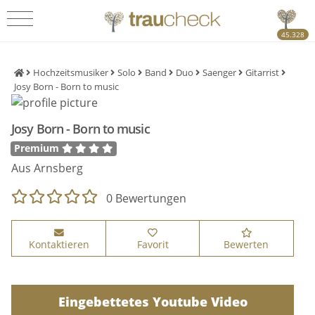
45.328
Hochzeitsmusiker
Solo
Band
Duo
Saenger
Gitarrist
Josy Born - Born to music
Josy Born - Born to music
Premium
Aus Arnsberg
0 Bewertungen
Kontaktieren
Favorit
Bewerten
Eingebettetes Youtube Video
Eingebettetes Youtube Video
Eingebettetes Youtube Video
Eingebettetes Youtube Video