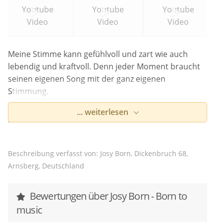
Youtube
Youtube
Youtube
Video
Video
Video
Meine Stimme kann gefühlvoll und zart wie auch
lebendig und kraftvoll. Denn jeder Moment braucht
seinen eigenen Song mit der ganz eigenen
Stimmung.
... weiterlesen
Ich bin nun seit über 10 Jahren in der Musikbranche
als Sängerin aktiv.
In den Jahren habe ich sowohl eigene Musikprojekte
Beschreibung verfasst von: Josy Born, Dickenbruch 68,
verfolgt, in verschiedenen Coverbands gesungen,
Arnsberg, Deutschland
Hochzeiten musikalisch begleitet wie auch Populäre
Musik studiert.
Bewertungen über Josy Born - Born to
Gerne begleite ich auch Ihre Hochzeit mit
music
gefühlvollem Hochzeitsgesang.