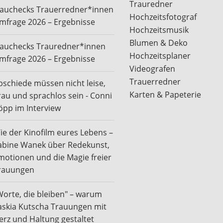
Trauredner
rauchecks Trauerredner*innen
Hochzeitsfotograf
mfrage 2026 – Ergebnisse
Hochzeitsmusik
Blumen & Deko
rauchecks Trauredner*innen
Hochzeitsplaner
mfrage 2026 – Ergebnisse
Videografen
Trauerredner
bschiede müssen nicht leise,
Karten & Papeterie
rau und sprachlos sein - Conni
öpp im Interview
ie der Kinofilm eures Lebens –
abine Wanek über Redekunst,
motionen und die Magie freier
rauungen
Worte, die bleiben" – warum
askia Kutscha Trauungen mit
erz und Haltung gestaltet