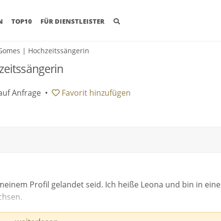
(CURRENT)
N
TOP10
FÜR DIENSTLEISTER
Gomes | Hochzeitssängerin
eitssängerin
auf Anfrage
•
Favorit
hinzufügen
 meinem Profil gelandet seid. Ich heiße Leona und bin in ein
chsen.
on ziemlich früh entdeckt. In meiner Jugend habe ich