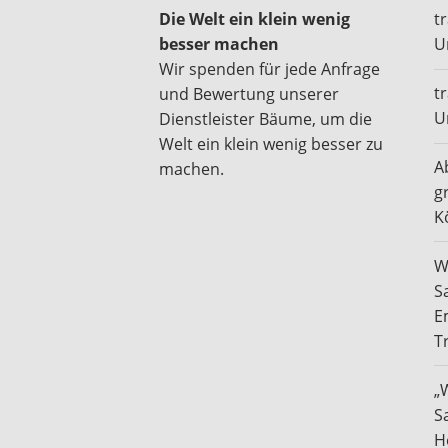
Die Welt ein klein wenig
t
besser machen
U
Wir spenden für jede Anfrage
t
und Bewertung unserer
U
Dienstleister Bäume, um die
Welt ein klein wenig besser zu
A
machen.
g
K
W
S
E
T
„
S
H