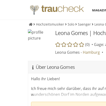
MAGAZI
Hochzeitsmusiker
Solo
Saenger
Leona 
Leona Gomes | Hochz
(0) •
Gage: 
Leona Gomes -
Hamburg
•
Über Leona Gomes
Hallo ihr Lieben!
Ich freue mich sehr darüber, dass ihr auf
wunderschönen Dorf im Norden aufgewa
Meine Leidenschaft zur Musik habe ich sch