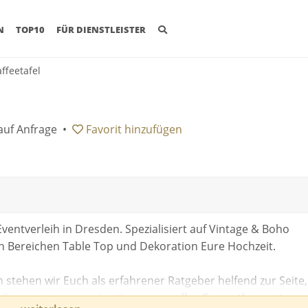
(CURRENT)
N
TOP10
FÜR DIENSTLEISTER
ffeetafel
auf Anfrage
•
Favorit
hinzufügen
ventverleih in Dresden. Spezialisiert auf Vintage & Boho
en Bereichen Table Top und Dekoration Eure Hochzeit.
 stehen wir Euch als erfahrener Ratgeber helfend zur Seite,
kümmern uns um ein stimmungsvolles Gesamtkonzept.