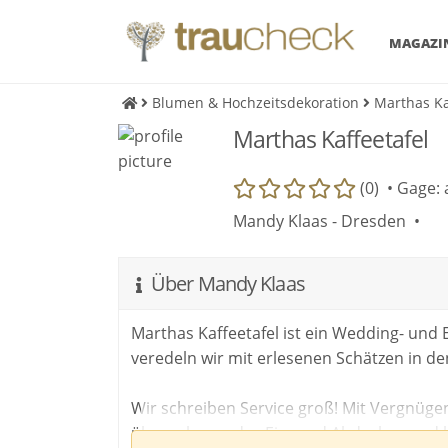
MAGAZI
Blumen & Hochzeitsdekoration
Marthas Ka
Marthas Kaffeetafel
(0) •
Gage: 
Mandy Klaas - Dresden •
Über Mandy Klaas
Marthas Kaffeetafel ist ein Wedding- und E
veredeln wir mit erlesenen Schätzen in d
Wir schreiben Service groß! Mit Vergnügen
übernehmen das Ein- und Abdecken und 