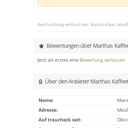
Da unsere Gedecke sehr empfindlich und 
Gebrauch schmutzig zurück und reinigen je
Beschreibung verfasst von: Mandy Klaas, Meußl
Wir haben Euer Interesse geweckt? Gern er
Wünsche abgestimmtes Angebot.
Bewertungen über Marthas Kaffee
Jetzt als erstes eine
Bewertung verfassen
Über den Anbieter Marthas Kaffeet
Name:
Mand
Adresse:
Meuß
Auf traucheck seit:
Okto