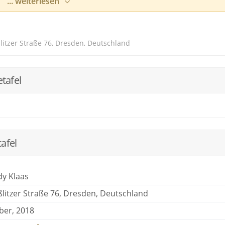
... weiterlesen
anspruchsvoll sind, nehmen wir unser Geschirr nach
des Teil per Hand. Der Geschirrspüler ist tabu!
itzer Straße 76, Dresden, Deutschland
stellen wir Euch unverbindlich ein auf Eure Bedürfnisse un
tafel
afel
y Klaas
litzer Straße 76, Dresden, Deutschland
ber, 2018