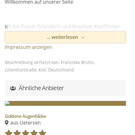
Willkommen auf unserer Seite
Ich bin Franzi, Gründerin und Kreativer Kopf hinter
noé & eve.
... weiterlesen
Impressum anzeigen
Wir gestalten Dein ganz persönliches Event nach
Beschreibung verfasst von: Franziska Bruhn,
Deiner individuellen Vorstellung.
Lilienthalstraße, Kiel, Deutschland
Wir bieten Blumenarrangements, Tischdekoration,
Papeterie und andere Leihartikel an.
Ähnliche Anbieter
Unser Konzept: "weniger ist mehr"
Es geht um Dich und Deine Wünsche.
Goldene Augenblicke
aus Uetersen
Neugierig geworden?