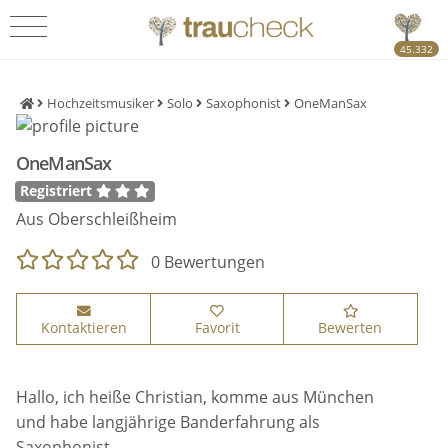
45.332
Hochzeitsmusiker
Solo
Saxophonist
OneManSax
OneManSax
Registriert
Aus Oberschleißheim
0 Bewertungen
Kontaktieren
Favorit
Bewerten
Hallo, ich heiße Christian, komme aus München
und habe langjährige Banderfahrung als
Saxophonist.