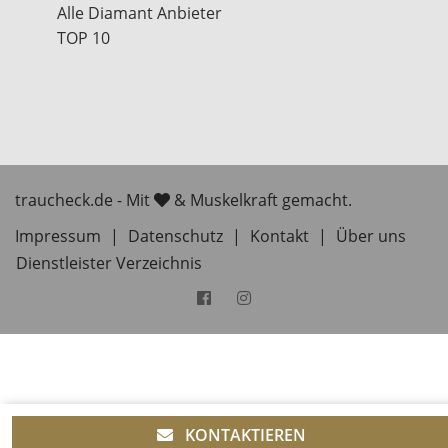
Alle Diamant Anbieter
TOP 10
traucheck.de - Mit
& Muskelkraft gemacht.
Impressum
|
Datenschutz
|
Kontakt
|
Über uns
Dienstleister Verzeichnis
KONTAKTIEREN
Diese Website verwendet Cookies um Dir ein besseres
OK
Nutzererlebnis zu bieten!
Weitere Informationen